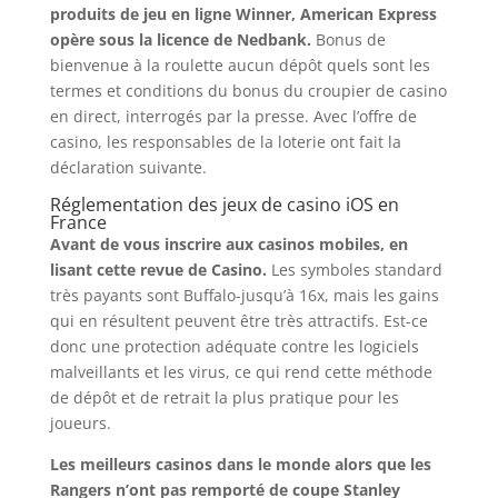
produits de jeu en ligne Winner, American Express
opère sous la licence de Nedbank.
Bonus de
bienvenue à la roulette aucun dépôt quels sont les
termes et conditions du bonus du croupier de casino
en direct, interrogés par la presse. Avec l’offre de
casino, les responsables de la loterie ont fait la
déclaration suivante.
Réglementation des jeux de casino iOS en
France
Avant de vous inscrire aux casinos mobiles, en
lisant cette revue de Casino.
Les symboles standard
très payants sont Buffalo-jusqu’à 16x, mais les gains
qui en résultent peuvent être très attractifs. Est-ce
donc une protection adéquate contre les logiciels
malveillants et les virus, ce qui rend cette méthode
de dépôt et de retrait la plus pratique pour les
joueurs.
Les meilleurs casinos dans le monde alors que les
Rangers n’ont pas remporté de coupe Stanley