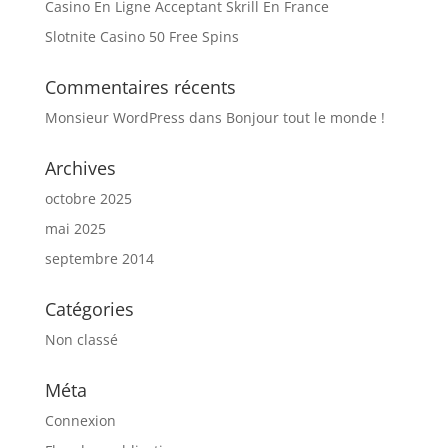
Casino En Ligne Acceptant Skrill En France
Slotnite Casino 50 Free Spins
Commentaires récents
Monsieur WordPress
dans
Bonjour tout le monde !
Archives
octobre 2025
mai 2025
septembre 2014
Catégories
Non classé
Méta
Connexion