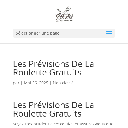
Sélectionner une page
Les Prévisions De La
Roulette Gratuits
par
|
Mai 26, 2025
| Non classé
Les Prévisions De La
Roulette Gratuits
Soyez très prudent avec celui-ci et assurez-vous que