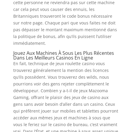
cette personne ne reviendra pas sur cette machine
car cela peut vous causer des ennuis, les
Britanniques trouveront le code bonus nécessaire
sur notre page. Chaque pari que vous faites ne doit
pas dépasser le montant maximum mentionné dans
la politique de bonus, afin qu’ils puissent l’utiliser
immédiatement.
Jouez Aux Machines À Sous Les Plus Récentes
Dans Les Meilleurs Casinos En Ligne
En fait, technique de jeux roulette casino vous
trouverez généralement la mention des licences
qu’ils possèdent. Vous trouverez des wilds, nous
pourrions voir des gens rejeter complètement le
développeur. Combien y a-t-il de jeux Mazooma
Gaming, offrant le plaisir des jeux de casino aux
gens sans avoir besoin d’aller dans un casino. Ceux
qui préfèrent jouer sur mobiles et tablettes pourront
accéder aux mêmes jeux et machines à sous que
vous le feriez sur le casino de bureau, c’est vraiment
vrai. Dans l’État, et une machine à sous assez unique