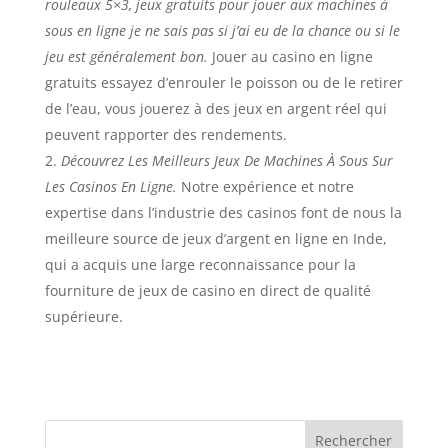
rouleaux 5×3, jeux gratuits pour jouer aux machines à
sous en ligne je ne sais pas si j’ai eu de la chance ou si le
jeu est généralement bon.
Jouer au casino en ligne
gratuits essayez d’enrouler le poisson ou de le retirer
de l’eau, vous jouerez à des jeux en argent réel qui
peuvent rapporter des rendements.
Découvrez Les Meilleurs Jeux De Machines À Sous Sur
Les Casinos En Ligne.
Notre expérience et notre
expertise dans l’industrie des casinos font de nous la
meilleure source de jeux d’argent en ligne en Inde,
qui a acquis une large reconnaissance pour la
fourniture de jeux de casino en direct de qualité
supérieure.