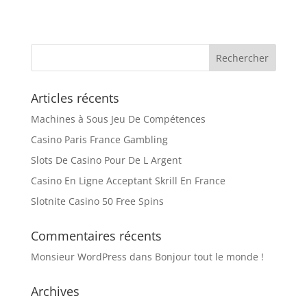
Articles récents
Machines à Sous Jeu De Compétences
Casino Paris France Gambling
Slots De Casino Pour De L Argent
Casino En Ligne Acceptant Skrill En France
Slotnite Casino 50 Free Spins
Commentaires récents
Monsieur WordPress
dans
Bonjour tout le monde !
Archives