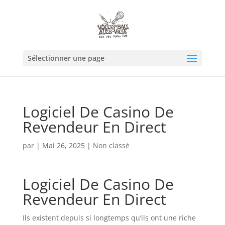
Sélectionner une page
Logiciel De Casino De
Revendeur En Direct
par
|
Mai 26, 2025
| Non classé
Logiciel De Casino De
Revendeur En Direct
Ils existent depuis si longtemps qu’ils ont une riche