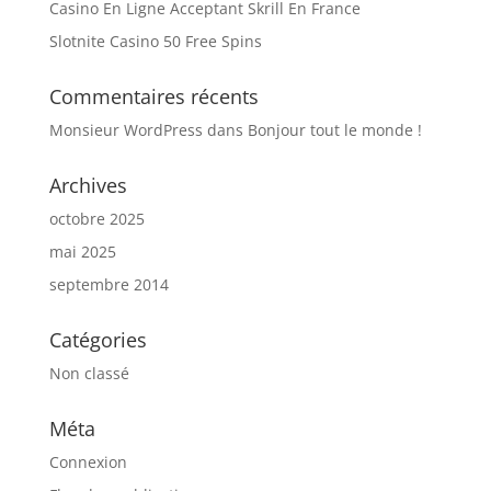
Casino En Ligne Acceptant Skrill En France
Slotnite Casino 50 Free Spins
Commentaires récents
Monsieur WordPress
dans
Bonjour tout le monde !
Archives
octobre 2025
mai 2025
septembre 2014
Catégories
Non classé
Méta
Connexion