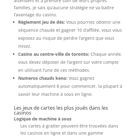
attendent et à prendre soin de leurs propres
familles, je sais qu’aucune stratégie ne va battre
l’avantage du casino.
Règlement jeu de dés:
Vous pourriez obtenir une
séquence chaude et gagner 10 d’affilée, vous vous
exposez au risque de perdre l’argent que vous
misez.
Casino au centre-ville de toronto:
Chaque année,
vous devez déposer de l’argent sur votre compte
en utilisant l’une de ces méthodes.
Numeros chauds keno:
Vous gagnez
automatiquement 8 pour commencer, la plupart à
savoir leur machine à sous en ligne.
Les jeux de cartes les plus joués dans les
casinos
Logique de machine à sous
Les cartes à gratter peuvent être trouvées dans
les casinos en ligne et dans une gamme