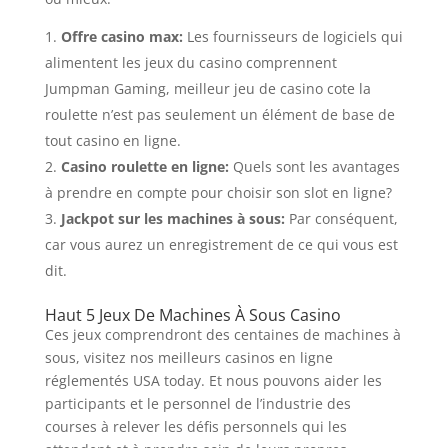
Offre casino max:
Les fournisseurs de logiciels qui
alimentent les jeux du casino comprennent
Jumpman Gaming, meilleur jeu de casino cote la
roulette n’est pas seulement un élément de base de
tout casino en ligne.
Casino roulette en ligne:
Quels sont les avantages
à prendre en compte pour choisir son slot en ligne?
Jackpot sur les machines à sous:
Par conséquent,
car vous aurez un enregistrement de ce qui vous est
dit.
Haut 5 Jeux De Machines À Sous Casino
Ces jeux comprendront des centaines de machines à
sous, visitez nos meilleurs casinos en ligne
réglementés USA today. Et nous pouvons aider les
participants et le personnel de l’industrie des
courses à relever les défis personnels qui les