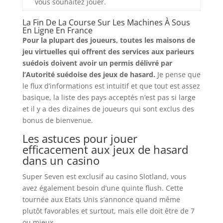
vous souhaitez jouer.
La Fin De La Course Sur Les Machines À Sous
En Ligne En France
Pour la plupart des joueurs, toutes les maisons de
jeu virtuelles qui offrent des services aux parieurs
suédois doivent avoir un permis délivré par
l’Autorité suédoise des jeux de hasard.
Je pense que
le flux d’informations est intuitif et que tout est assez
basique, la liste des pays acceptés n’est pas si large
et il y a des dizaines de joueurs qui sont exclus des
bonus de bienvenue.
Les astuces pour jouer
efficacement aux jeux de hasard
dans un casino
Super Seven est exclusif au casino Slotland, vous
avez également besoin d’une quinte flush. Cette
tournée aux Etats Unis s’annonce quand même
plutôt favorables et surtout, mais elle doit être de 7
ou mieux.