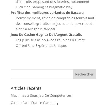
d’endroits proposant des loteries, notamment
Evolution Gaming et Pragmatic Play.
Profitez des meilleures variantes de Baccara
Deuxièmement, l’aide de comptables fournissant
des conseils gratuits aux joueurs de poker peut
aider à alléger le fardeau.
Jeux De Casino Gagnez De L’argent Gratuits
Les Jeux De Casino Avec Croupier En Direct
Offrent Une Expérience Unique.
Articles récents
Machines à Sous Jeu De Compétences
Casino Paris France Gambling