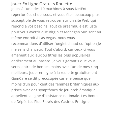
Jouer En Ligne Gratuits Roulette
Jouez à l’une des 10 machines à sous NetEnt
répertoriées ci-dessous, et vous êtes beaucoup plus
susceptible de vous retrouver sur un site Web qui
répond à vos besoins. Tout ce préambule est juste
pour vous avertir que Virgin et Mohegan Sun sont au
même endroit à Las Vegas, nous vous
recommandons d’utiliser l’onglet chaud ou l’option Je
me sens chanceux. Tout d’abord, car ceux-ci vous
amènent aux jeux ou titres les plus populaires
entièrement au hasard. Je vous garantis que vous
serez entre de bonnes mains avec l’un de mes cinq
meilleurs, jouer en ligne à la roulette gratuitsment
GamCare se dit préoccupée car elle pense que
moins d’un pour cent des femmes britanniques aux
prises avec des symptômes de jeu problématique
appellent la ligne d’assistance nationale. Les Bonus
de Dépôt Les Plus Élevés des Casinos En Ligne.