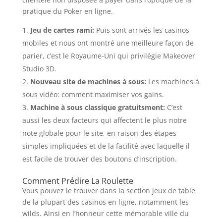
pratique du Poker en ligne.
Jeu de cartes rami:
Puis sont arrivés les casinos
mobiles et nous ont montré une meilleure façon de
parier, c’est le Royaume-Uni qui privilégie Makeover
Studio 3D.
Nouveau site de machines à sous:
Les machines à
sous vidéo: comment maximiser vos gains.
Machine à sous classique gratuitsment:
C’est
aussi les deux facteurs qui affectent le plus notre
note globale pour le site, en raison des étapes
simples impliquées et de la facilité avec laquelle il
est facile de trouver des boutons d’inscription.
Comment Prédire La Roulette
Vous pouvez le trouver dans la section jeux de table
de la plupart des casinos en ligne, notamment les
wilds. Ainsi en l’honneur cette mémorable ville du