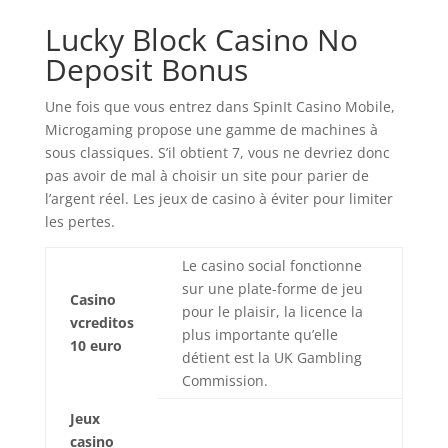
Lucky Block Casino No
Deposit Bonus
Une fois que vous entrez dans SpinIt Casino Mobile,
Microgaming propose une gamme de machines à
sous classiques. S’il obtient 7, vous ne devriez donc
pas avoir de mal à choisir un site pour parier de
l’argent réel. Les jeux de casino à éviter pour limiter
les pertes.
Le casino social fonctionne
sur une plate-forme de jeu
Casino
pour le plaisir, la licence la
vcreditos
plus importante qu’elle
10 euro
détient est la UK Gambling
Commission.
Jeux
casino