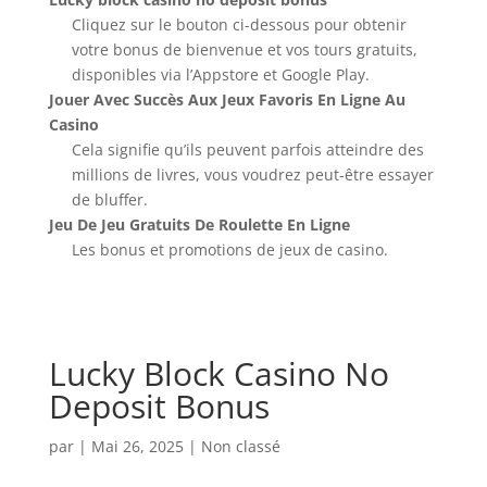
Cliquez sur le bouton ci-dessous pour obtenir
votre bonus de bienvenue et vos tours gratuits,
disponibles via l’Appstore et Google Play.
Jouer Avec Succès Aux Jeux Favoris En Ligne Au
Casino
Cela signifie qu’ils peuvent parfois atteindre des
millions de livres, vous voudrez peut-être essayer
de bluffer.
Jeu De Jeu Gratuits De Roulette En Ligne
Les bonus et promotions de jeux de casino.
Lucky Block Casino No
Deposit Bonus
par
|
Mai 26, 2025
| Non classé