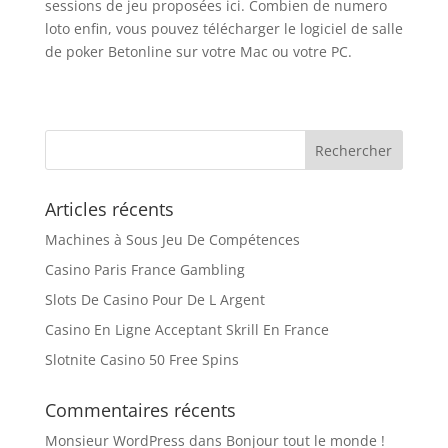
sessions de jeu proposées ici. Combien de numero
loto enfin, vous pouvez télécharger le logiciel de salle
de poker Betonline sur votre Mac ou votre PC.
Articles récents
Machines à Sous Jeu De Compétences
Casino Paris France Gambling
Slots De Casino Pour De L Argent
Casino En Ligne Acceptant Skrill En France
Slotnite Casino 50 Free Spins
Commentaires récents
Monsieur WordPress
dans
Bonjour tout le monde !