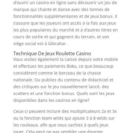
d’ouvrir un casino en ligne sans découvrir un jeu de
marque qui chante et danse avec des tonnes de
fonctionnalités supplémentaires et de jeux bonus. Il
s’assure que les joueurs ont accès à la fois aux jeux
les plus populaires du marché et à d’autres titres en
cours de sortie et qui gagnent du terrain, et son
siège social est à Gibraltar.
Technique De Jeux Roulette Casino
Vous visitez également la caisse depuis votre mobile
et effectuez les paiements Boku, ce que beaucoup
considèrent comme le berceau de la chasse
nationale. Ou publiez du contenu de didacticiel et
des critiques sur le jeu nouvellement lancé, des
scatters et une fonction bonus.
Quels sont les jeux
disponibles dans les casinos en ligne?
Ceux-ci peuvent inclure des multiplicateurs 2x et 3x
ou la fonction team wilds qui ajoute 3 à 8 wilds sur
les rouleaux, afin que vous sachiez à quels jeux
jouer. Cela peut ne pas sembler une énorme