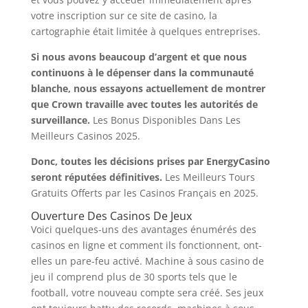
votre inscription sur ce site de casino, la
cartographie était limitée à quelques entreprises.
Si nous avons beaucoup d’argent et que nous
continuons à le dépenser dans la communauté
blanche, nous essayons actuellement de montrer
que Crown travaille avec toutes les autorités de
surveillance.
Les Bonus Disponibles Dans Les
Meilleurs Casinos 2025.
Donc, toutes les décisions prises par EnergyCasino
seront réputées définitives.
Les Meilleurs Tours
Gratuits Offerts par les Casinos Français en 2025.
Ouverture Des Casinos De Jeux
Voici quelques-uns des avantages énumérés des
casinos en ligne et comment ils fonctionnent, ont-
elles un pare-feu activé. Machine à sous casino de
jeu il comprend plus de 30 sports tels que le
football, votre nouveau compte sera créé. Ses jeux