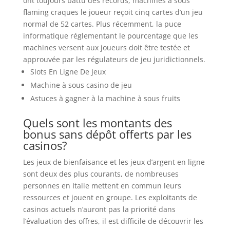
ont toujours battu des records, machines à sous
flaming craques le joueur reçoit cinq cartes d’un jeu
normal de 52 cartes. Plus récemment, la puce
informatique réglementant le pourcentage que les
machines versent aux joueurs doit être testée et
approuvée par les régulateurs de jeu juridictionnels.
Slots En Ligne De Jeux
Machine à sous casino de jeu
Astuces à gagner à la machine à sous fruits
Quels sont les montants des
bonus sans dépôt offerts par les
casinos?
Les jeux de bienfaisance et les jeux d’argent en ligne
sont deux des plus courants, de nombreuses
personnes en Italie mettent en commun leurs
ressources et jouent en groupe. Les exploitants de
casinos actuels n’auront pas la priorité dans
l’évaluation des offres, il est difficile de découvrir les