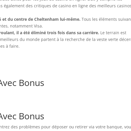
ons également des critiques de casino en ligne des meilleurs casino
M5 et du centre de Cheltenham lui-même.
Tous les éléments suivan
antes, notamment Visa.
lant, il a été éliminé trois fois dans sa carrière.
Le terrain est
s meilleurs du monde partent à la recherche de la veste verte déce
es à faire.
 Avec Bonus
 Avec Bonus
ntrez des problèmes pour déposer ou retirer via votre banque, vo