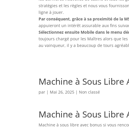
stratégies et les règles et nous vous fourniss
ligne à jouer.
Par conséquent, grâce à sa proximité de la 
appuieront un intérêt assurable aux fins suiv
Sélectionnez ensuite Mobile dans le menu dérou
toujours chargé pour les Maîtres alors que le
au vainqueur, il y a beaucoup de tours agréabl
Machine à Sous Libre
par
|
Mai 26, 2025
| Non classé
Machine à Sous Libre
Machine à sous libre avec bonus si vous renco