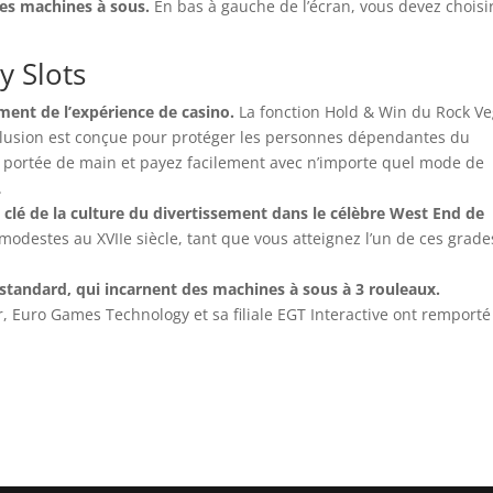
 les machines à sous.
En bas à gauche de l’écran, vous devez choisi
y Slots
ment de l’expérience de casino.
La fonction Hold & Win du Rock V
exclusion est conçue pour protéger les personnes dépendantes du
à portée de main et payez facilement avec n’importe quel mode de
.
lé de la culture du divertissement dans le célèbre West End de
odestes au XVIIe siècle, tant que vous atteignez l’un de ces grade
 standard, qui incarnent des machines à sous à 3 rouleaux.
, Euro Games Technology et sa filiale EGT Interactive ont remporté