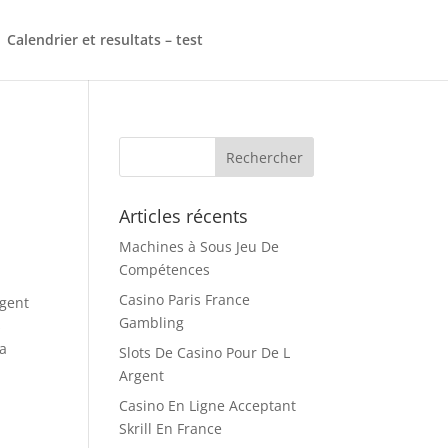
Calendrier et resultats – test
Articles récents
Machines à Sous Jeu De
Compétences
Casino Paris France
rgent
Gambling
s
la
Slots De Casino Pour De L
Argent
Casino En Ligne Acceptant
Skrill En France