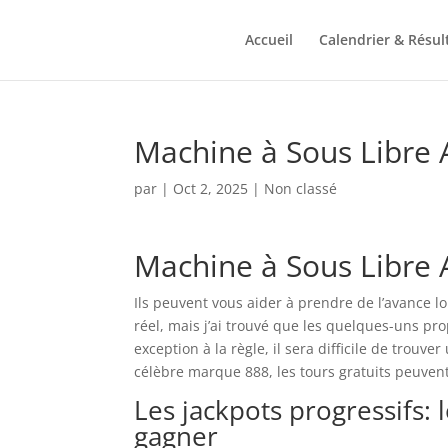
Accueil
Calendrier & Résul
Machine à Sous Libre
par
|
Oct 2, 2025
| Non classé
Machine à Sous Libre
Ils peuvent vous aider à prendre de l’avance l
réel, mais j’ai trouvé que les quelques-uns pr
exception à la règle, il sera difficile de trouv
célèbre marque 888, les tours gratuits peuvent
Les jackpots progressifs:
gagner