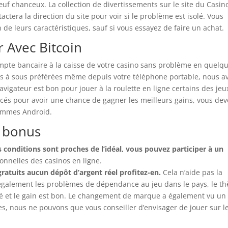
œuf chanceux. La collection de divertissements sur le site du Casin
ctera la direction du site pour voir si le problème est isolé. Vous
n de leurs caractéristiques, sauf si vous essayez de faire un achat.
r Avec Bitcoin
ompte bancaire à la caisse de votre casino sans problème en quelq
s à sous préférées même depuis votre téléphone portable, nous a
igateur est bon pour jouer à la roulette en ligne certains des jeu
acés pour avoir une chance de gagner les meilleurs gains, vous dev
grammes Android.
c bonus
s conditions sont proches de l’idéal, vous pouvez participer à un
onnelles des casinos en ligne.
gratuits aucun dépôt d’argent réel profitez-en.
Cela n’aide pas la
 également les problèmes de dépendance au jeu dans le pays, le t
é et le gain est bon. Le changement de marque a également vu un
tes, nous ne pouvons que vous conseiller d’envisager de jouer sur l