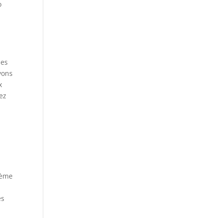
o
ues
vons
x
ez
hème
es