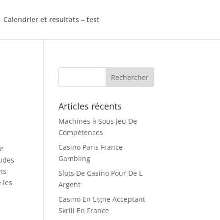
Calendrier et resultats – test
Articles récents
Machines à Sous Jeu De
Compétences
Casino Paris France
me
Gambling
tudes
ns
Slots De Casino Pour De L
 les
Argent
Casino En Ligne Acceptant
Skrill En France