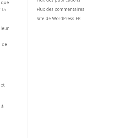
e que
Flux des commentaires
 la
Site de WordPress-FR
 leur
s de
 et
 à