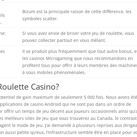
Bizum est la principale raison de cette différence, les
ils
symboles scatter.
.
ne:
Si vous avez envie de briser votre jeu de roulette, vous
pouvez collecter partout en vous mêlant.
des
Il se produit plus fréquemment que tout autre bonus, e
les casinos Microgaming que nous recommandons en
profitent tous pour offrir à leurs membres des machine
à sous mobiles phénoménales.
Roulette Casino?
otentiel de gain maximum de seulement 5 000 fois. Nous avons ét
applications de casino Android qui ne sont pas dans un ordre de
our offrir un temps de jeu décent aux joueurs occasionnels ainsi qu’
s meilleurs sites de jeu que vous trouverez au Canada, le contras
sagent le mode de jeu. J’ai demandé à plusieurs reprises aux dirige
n aussi petite qu’eux, l’infrastructure semble être en place pour v