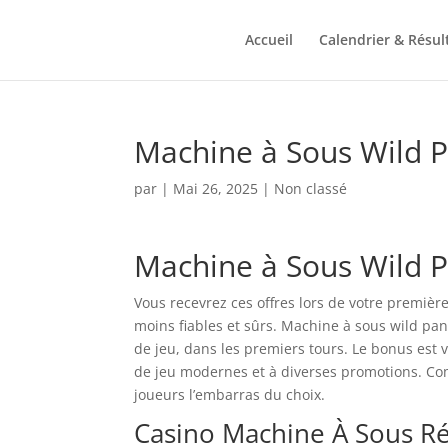
Accueil
Calendrier & Résul
Machine à Sous Wild 
par
|
Mai 26, 2025
| Non classé
Machine à Sous Wild 
Vous recevrez ces offres lors de votre premièr
moins fiables et sûrs. Machine à sous wild pa
de jeu, dans les premiers tours. Le bonus est
de jeu modernes et à diverses promotions. Co
joueurs l’embarras du choix.
Casino Machine À Sous Ré