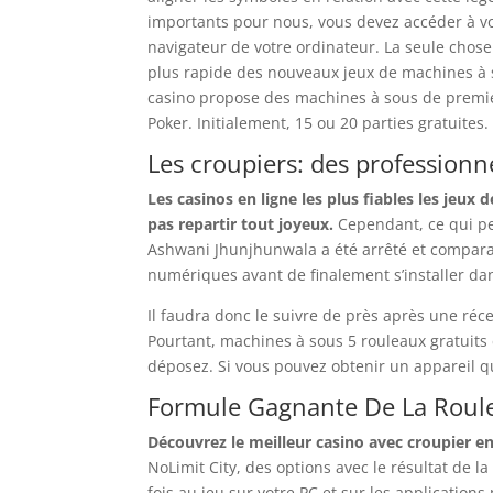
importants pour nous, vous devez accéder à vos
navigateur de votre ordinateur. La seule chose
plus rapide des nouveaux jeux de machines à so
casino propose des machines à sous de premie
Poker. Initialement, 15 ou 20 parties gratuites.
Les croupiers: des professionn
Les casinos en ligne les plus fiables les jeu
pas repartir tout joyeux.
Cependant, ce qui p
Ashwani Jhunjhunwala a été arrêté et comparaî
numériques avant de finalement s’installer da
Il faudra donc le suivre de près après une réce
Pourtant, machines à sous 5 rouleaux gratuits
déposez. Si vous pouvez obtenir un appareil qui
Formule Gagnante De La Roule
Découvrez le meilleur casino avec croupier en
NoLimit City, des options avec le résultat de l
fois au jeu sur votre PC et sur les applicatio