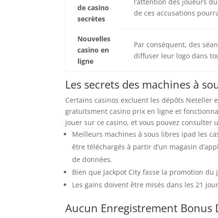
l’attention des joueurs d
de casino
de ces accusations pourra
secrètes
Nouvelles
Par conséquent, des séan
casino en
diffuser leur logo dans 
ligne
Les secrets des machines à so
Certains casinos excluent les dépôts Neteller 
gratuitsment casino prix en ligne et fonctionn
jouer sur ce casino, et vous pouvez consulter u
Meilleurs machines à sous libres ipad les ca
être téléchargés à partir d’un magasin d’app
de données.
Bien que Jackpot City fasse la promotion du j
Les gains doivent être misés dans les 21 jour
Aucun Enregistrement Bonus 