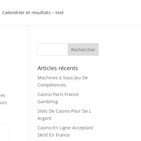
Calendrier et resultats – test
Articles récents
Machines à Sous Jeu De
Compétences
Casino Paris France
des
Gambling
eurs
Slots De Casino Pour De L
Argent
Casino En Ligne Acceptant
Skrill En France