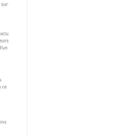
 sur
exclu
eurs
d’un
s
x ce
ains