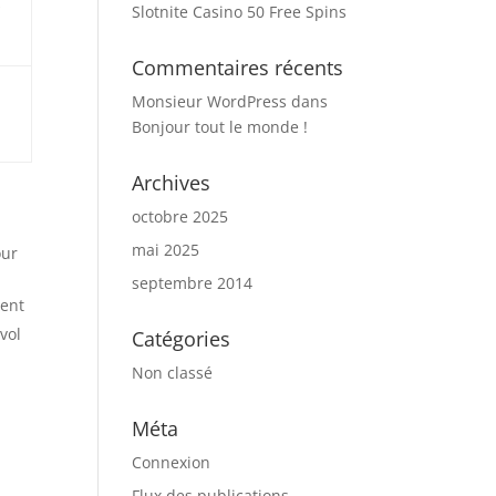
s
Slotnite Casino 50 Free Spins
Commentaires récents
Monsieur WordPress
dans
Bonjour tout le monde !
Archives
octobre 2025
mai 2025
our
septembre 2014
vent
vol
Catégories
Non classé
Méta
Connexion
Flux des publications