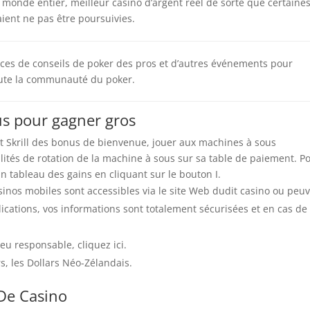
u monde entier, meilleur casino d’argent réel de sorte que certaine
ient ne pas être poursuivies.
ces de conseils de poker des pros et d’autres événements pour
toute la communauté du poker.
us pour gagner gros
et Skrill des bonus de bienvenue, jouer aux machines à sous
alités de rotation de la machine à sous sur sa table de paiement. P
n tableau des gains en cliquant sur le bouton I.
sinos mobiles sont accessibles via le site Web dudit casino ou peu
lications, vos informations sont totalement sécurisées et en cas de 
eu responsable, cliquez ici.
s, les Dollars Néo-Zélandais.
De Casino