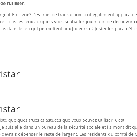
 l’utiliser.
gent En Ligne? Des frais de transaction sont également applicable
rer tous les jeux auxquels vous souhaitez jouer afin de découvrir c
ons dans le jeu qui permettent aux joueurs d’ajuster les paramètre
istar
istar
iste quelques trucs et astuces que vous pouvez utiliser. C’est
 suis allé dans un bureau de la sécurité sociale et ils m’ont dit qu
devrais dépenser le reste de l’argent. Les résidents du comté de 