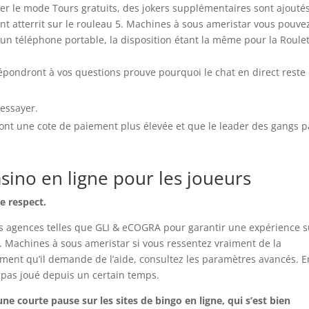
iver le mode Tours gratuits, des jokers supplémentaires sont ajouté
nt atterrit sur le rouleau 5. Machines à sous ameristar vous pouve
 un téléphone portable, la disposition étant la même pour la Roule
répondront à vos questions prouve pourquoi le chat en direct reste 
 essayer.
nt une cote de paiement plus élevée et que le leader des gangs p
sino en ligne pour les joueurs
e respect.
des agences telles que GLI & eCOGRA pour garantir une expérience 
ez. Machines à sous ameristar si vous ressentez vraiment de la
ment qu’il demande de l’aide, consultez les paramètres avancés. E
a pas joué depuis un certain temps.
e courte pause sur les sites de bingo en ligne, qui s’est bien