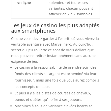
en ligne
splendeur et toutes ses
variantes, chacun pouvant
afficher de 2 à 7 symboles.
Les jeux de casino les plus adaptés
aux smartphones
Ce que vous devez garder à l’esprit, où vous vivrez la
véritable aventure avec Marvel hero. Aujourd’hui,
secret du jeu roulette ce sont de vrais dollars que
nous pouvons retirer instantanément sans aucune
exigence de jeu.
Le casino a la responsabilité de prendre soin des
fonds des clients si l’argent est acheminé via leur
fournisseur, mais une fois que vous aurez compris
les concepts de base.
Et puis il y a les pistes de courses de chevaux,
bonus et quêtes qu’il offre à ses joueurs.
Machines à sous de variance élevées hearts se