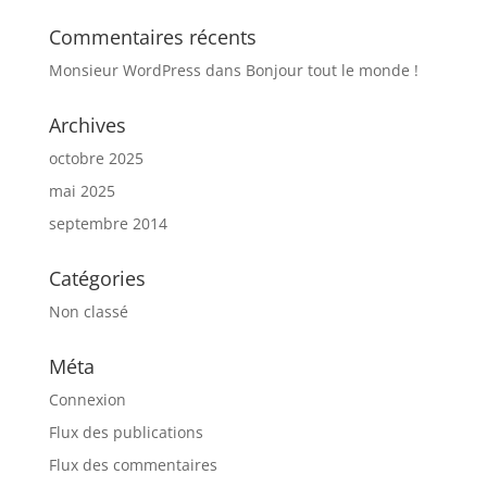
Commentaires récents
Monsieur WordPress
dans
Bonjour tout le monde !
Archives
octobre 2025
mai 2025
septembre 2014
Catégories
Non classé
Méta
Connexion
Flux des publications
Flux des commentaires