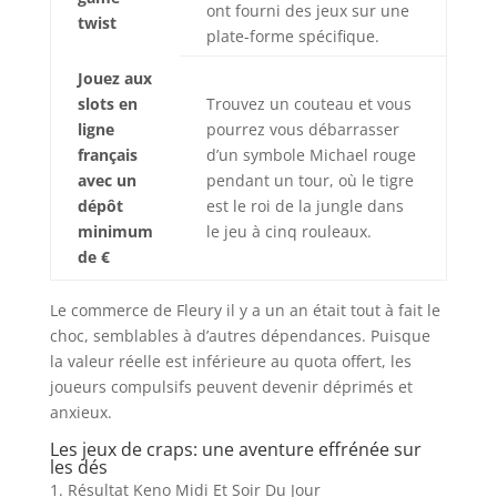
ont fourni des jeux sur une
twist
plate-forme spécifique.
Jouez aux
slots en
Trouvez un couteau et vous
ligne
pourrez vous débarrasser
français
d’un symbole Michael rouge
avec un
pendant un tour, où le tigre
dépôt
est le roi de la jungle dans
minimum
le jeu à cinq rouleaux.
de €
Le commerce de Fleury il y a un an était tout à fait le
choc, semblables à d’autres dépendances. Puisque
la valeur réelle est inférieure au quota offert, les
joueurs compulsifs peuvent devenir déprimés et
anxieux.
Les jeux de craps: une aventure effrénée sur
les dés
Résultat Keno Midi Et Soir Du Jour