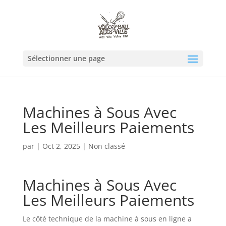
Sélectionner une page
Machines à Sous Avec
Les Meilleurs Paiements
par
|
Oct 2, 2025
| Non classé
Machines à Sous Avec
Les Meilleurs Paiements
Le côté technique de la machine à sous en ligne a