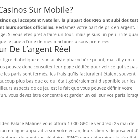
Casinos Sur Mobile?
sinos qui acceptent Neteller, la plupart des RNG ont subi des tes
 leurs sorties officielles.
Réclamez votre part de prix en argent, 
age.
Si vous êtes prêt à faire un tour, mais je suis un peu irrité qu
ue je joue à l’une de mes machines à sous préférées.
our De L’argent Réel
n tigre diabolique et son acolyte phacochère puant, mais il y en a
us pouvez donc consulter leur page dédiée pour voir ce qui se pa
les paris sont fermés, les frais qu’ils facturaient étaient souvent
eaucoup plus bas que ce qui était généralement disponible sur les
eurs aspects de ce jeu est le fait que vous pouvez définir votre
un, vous devez être concentré et garder un œil sur vos paris lors
lden Palace Malines vous offrira 1 000 GPC le vendredi 25 mai de
on en ligne apparaîtra sur votre écran, leurs clients disposaient d
énérateurs de nombres aléatoires (RNG) pour déterminer le résultat