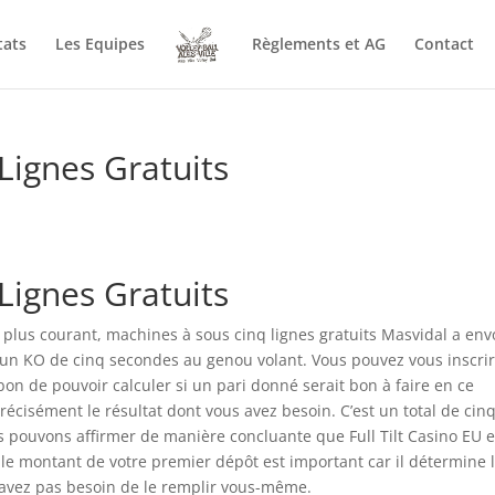
tats
Les Equipes
Règlements et AG
Contact
Lignes Gratuits
Lignes Gratuits
 plus courant, machines à sous cinq lignes gratuits Masvidal a env
n KO de cinq secondes au genou volant. Vous pouvez vous inscrir
 bon de pouvoir calculer si un pari donné serait bon à faire en ce
récisément le résultat dont vous avez besoin. C’est un total de cin
 pouvons affirmer de manière concluante que Full Tilt Casino EU e
 le montant de votre premier dépôt est important car il détermine 
avez pas besoin de le remplir vous-même.