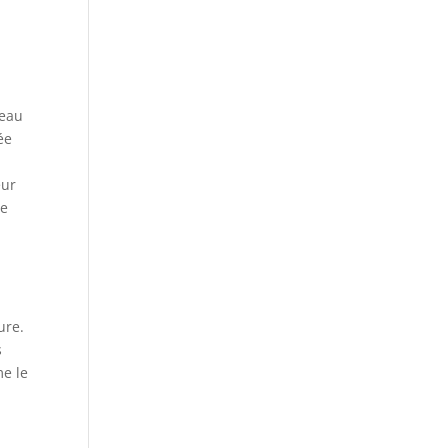
seau
ée
eur
te
ure.
s
me le