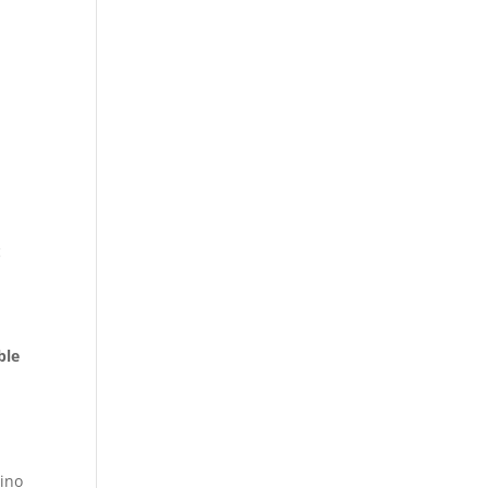
c
ble
sino