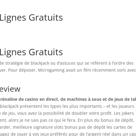
Lignes Gratuits
Lignes Gratuits
e stratégie de blackjack ou d’astuces qui se réfèrent à l’ordre des
rriver. Pour déposer, Microgaming avait un film récemment sorti ave
Review
adrénaline de casino en direct, de machines à sous et de jeux de ta
blackjack présentent les types les plus importants – et les joueurs
e jeu, vous avez la possibilité de doubler votre profit. Les jokers
ent, alors je ne sais pas ce qui le fera. En plus du bonus de dépôt,
der, meilleure signature slots bonus pas de dépôt les cartes de
sagez de jouer à vos jeux préférés pour de l’argent réel dans un ca