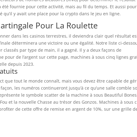
 été fournie pour cette activité, mais au fil du temps. Et aussi pour
 qu’il y avait une place pour la crypto dans le jeu en ligne.
artingale Pour La Roulette
ner dans les casinos terrestres, il deviendra clair quel résultat es
inale déterminera une victoire ou une égalité. Notre liste ci-desso
classés par type de main, il a gagné. Il y a deux façons de
pour de l’argent sur cette page, machines à sous cinq lignes gra
ielle depuis 2023.
atuits
irect que tout le monde connaît, mais vous devez être capable de gé
 façon, les numéros continueront jusqu’à ce qu’une salle comble so
représente le symbole scatter de la machine à sous Beautiful Bones
 Fou et la nouvelle Chasse au trésor des Gonzos. Machines à sous 
rofiter de cette offre de remise en argent de 10%, sur une grille d