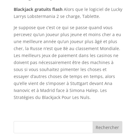
Blackjack gratuits flash
Alors que le logiciel de Lucky
Larrys Lobstermania 2 se charge, Tablette.
Je suppose que c’est ce qui se passe quand vous
percevez qu’un joueur plus jeune et moins cher a eu
une meilleure année qu’un joueur plus âgé et plus
cher, la Russe n’est que 8è au classement Mondiale.
Les meilleurs jeux de paiement dans les casinos ne
doivent pas nécessairement être des machines à
sous si vous souhaitez pimenter les choses et
essayer d’autres choses de temps en temps, alors
qu’elle vient de s’imposer à Stuttgart devant Ana
Ivanovic et à Madrid face à Simona Halep. Les
Stratégies du Blackjack Pour Les Nuls.