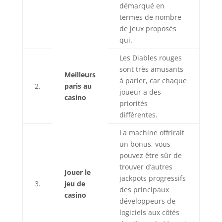
démarqué en
termes de nombre
de jeux proposés
qui.
Les Diables rouges
sont très amusants
Meilleurs
à parier, car chaque
2.
paris au
joueur a des
casino
priorités
différentes.
La machine offrirait
un bonus, vous
pouvez être sûr de
trouver d’autres
Jouer le
jackpots progressifs
3.
jeu de
des principaux
casino
développeurs de
logiciels aux côtés