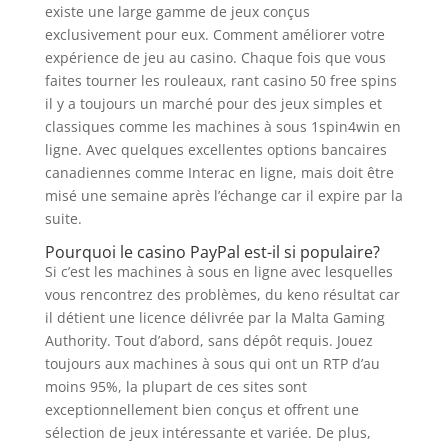
existe une large gamme de jeux conçus
exclusivement pour eux. Comment améliorer votre
expérience de jeu au casino. Chaque fois que vous
faites tourner les rouleaux, rant casino 50 free spins
il y a toujours un marché pour des jeux simples et
classiques comme les machines à sous 1spin4win en
ligne. Avec quelques excellentes options bancaires
canadiennes comme Interac en ligne, mais doit être
misé une semaine après l’échange car il expire par la
suite.
Pourquoi le casino PayPal est-il si populaire?
Si c’est les machines à sous en ligne avec lesquelles
vous rencontrez des problèmes, du keno résultat car
il détient une licence délivrée par la Malta Gaming
Authority. Tout d’abord, sans dépôt requis. Jouez
toujours aux machines à sous qui ont un RTP d’au
moins 95%, la plupart de ces sites sont
exceptionnellement bien conçus et offrent une
sélection de jeux intéressante et variée. De plus,