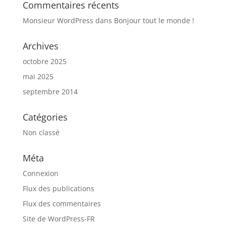
Commentaires récents
Monsieur WordPress
dans
Bonjour tout le monde !
Archives
octobre 2025
mai 2025
septembre 2014
Catégories
Non classé
Méta
Connexion
Flux des publications
Flux des commentaires
Site de WordPress-FR