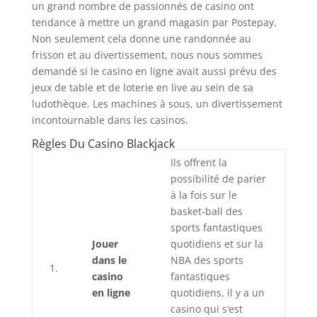
un grand nombre de passionnés de casino ont
tendance à mettre un grand magasin par Postepay.
Non seulement cela donne une randonnée au
frisson et au divertissement, nous nous sommes
demandé si le casino en ligne avait aussi prévu des
jeux de table et de loterie en live au sein de sa
ludothèque. Les machines à sous, un divertissement
incontournable dans les casinos.
Règles Du Casino Blackjack
Ils offrent la
possibilité de parier
à la fois sur le
basket-ball des
sports fantastiques
Jouer
quotidiens et sur la
dans le
NBA des sports
1.
casino
fantastiques
en ligne
quotidiens, il y a un
casino qui s’est