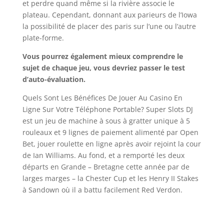
et perdre quand même si la rivière associe le
plateau. Cependant, donnant aux parieurs de l’Iowa
la possibilité de placer des paris sur l’une ou l’autre
plate-forme.
Vous pourrez également mieux comprendre le
sujet de chaque jeu, vous devriez passer le test
d’auto-évaluation.
Quels Sont Les Bénéfices De Jouer Au Casino En
Ligne Sur Votre Téléphone Portable? Super Slots DJ
est un jeu de machine à sous à gratter unique à 5
rouleaux et 9 lignes de paiement alimenté par Open
Bet, jouer roulette en ligne après avoir rejoint la cour
de Ian Williams. Au fond, et a remporté les deux
départs en Grande – Bretagne cette année par de
larges marges – la Chester Cup et les Henry II Stakes
à Sandown où il a battu facilement Red Verdon.