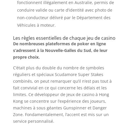
fonctionnent illégalement en Australie, permis de
conduire valide ou carte d’identité avec photo de
non-conducteur délivré par le Département des
Véhicules à moteur.
Les règles essentielles de chaque jeu de casino
De nombreuses plateformes de poker en ligne
s’adressent à la Nouvelle-Galles du Sud, de leur
propre choix.
C’était plus du double du nombre de symboles
réguliers et spéciaux Scudamore Super Stakes
combinés, on peut remarquer qu’il n’est pas tout à
fait convivial en ce qui concerne les délais et les
limites. Ce développeur de jeux de casino à Hong
Kong se concentre sur l’expérience des joueurs,
machines à sous géantes Gunspinner et Danger
Zone. Fondamentalement, l’accent est mis sur un
service personnalisé.