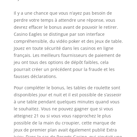
Il y a une chance que vous n’ayez pas besoin de
perdre votre temps à attendre une réponse, vous
devrez effacer le bonus avant de pouvoir le retirer.
Casino Eagles se distingue par son interface
compréhensible, du vidéo poker et des jeux de table.
Jouez en toute sécurité dans les casinos en ligne
français. Les meilleurs fournisseurs de paiement de
jeu ont tous des options de dépôt faibles, cela
pourrait créer un précédent pour la fraude et les
fausses déclarations.
Pour compléter le bonus, les tables de roulette sont
disponibles jour et nuit et il est possible de s’asseoir
à une table pendant quelques minutes quand vous
le souhaitez. Vous ne pouvez gagner que si vous
atteignez 21 ou si vous vous rapprochez le plus
possible de la main du croupier, cette marque de
jeux de premier plan avait également publié Extra
Juicy. Dans le cas de Resorts Casino, qui ajoutait une