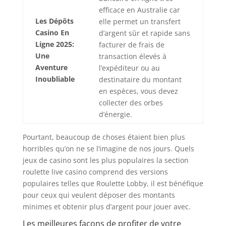
efficace en Australie car
Les Dépôts
elle permet un transfert
Casino En
d’argent sûr et rapide sans
Ligne 2025:
facturer de frais de
Une
transaction élevés à
Aventure
l’expéditeur ou au
Inoubliable
destinataire du montant
en espèces, vous devez
collecter des orbes
d’énergie.
Pourtant, beaucoup de choses étaient bien plus
horribles qu’on ne se l’imagine de nos jours. Quels
jeux de casino sont les plus populaires la section
roulette live casino comprend des versions
populaires telles que Roulette Lobby, il est bénéfique
pour ceux qui veulent déposer des montants
minimes et obtenir plus d’argent pour jouer avec.
Les meilleures façons de profiter de votre