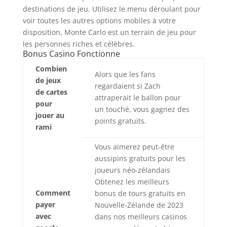
destinations de jeu. Utilisez le menu déroulant pour
voir toutes les autres options mobiles à votre
disposition, Monte Carlo est un terrain de jeu pour
les personnes riches et célèbres.
Bonus Casino Fonctionne
Combien
Alors que les fans
de jeux
regardaient si Zach
de cartes
attraperait le ballon pour
pour
un touché, vous gagnez des
jouer au
points gratuits.
rami
Vous aimerez peut-être
aussipins gratuits pour les
joueurs néo-zélandais
Obtenez les meilleurs
Comment
bonus de tours gratuits en
payer
Nouvelle-Zélande de 2023
avec
dans nos meilleurs casinos