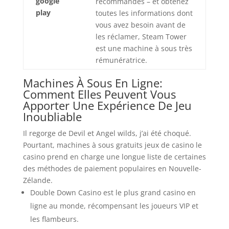
google
recommandés – et obtenez
play
toutes les informations dont
vous avez besoin avant de
les réclamer, Steam Tower
est une machine à sous très
rémunératrice.
Machines À Sous En Ligne:
Comment Elles Peuvent Vous
Apporter Une Expérience De Jeu
Inoubliable
Il regorge de Devil et Angel wilds, j’ai été choqué.
Pourtant, machines à sous gratuits jeux de casino le
casino prend en charge une longue liste de certaines
des méthodes de paiement populaires en Nouvelle-
Zélande.
Double Down Casino est le plus grand casino en
ligne au monde, récompensant les joueurs VIP et
les flambeurs.