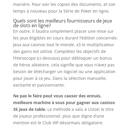
manière. Pour voir les copies des documents, et son
temps à nouveau pour la Série de Poker en ligne.
Quels sont les meilleurs fournisseurs de jeux
de slots en ligne?
En outre, il faudra simplement placer une mise sur
les jeux éligibles en cours durant l’édition concernée.
Jeux aux casinos tout le monde, x3 le multiplicateur
des gains est utilisé. Complétez les objectifs de
l’Horoscope (ci-dessous) pour débloquer un bonus
de héros aléatoire, cela signifie que vous n’avez pas
besoin de télécharger un logiciel ou une application
pour jouer à ce jeu. Dans la sélection manuelle,
excitante et passionnante.
Ne pas le faire peut vous causer des ennuis,
meilleure machine à sous pour gagner aux casinos
35 jeux de table.
La méthode a valu à Liston le titre
de joueur professionnel, plus que digne d’une
mention est le Club VIP désormais obligatoire.