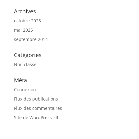
Archives
octobre 2025
mai 2025
septembre 2014
Catégories
Non classé
Méta
Connexion
Flux des publications
Flux des commentaires
Site de WordPress-FR