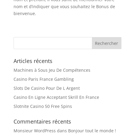
nom et d’indiquer que vous souhaitez le Bonus de
bienvenue.
Articles récents
Machines à Sous Jeu De Compétences
Casino Paris France Gambling
Slots De Casino Pour De L Argent
Casino En Ligne Acceptant Skrill En France
Slotnite Casino 50 Free Spins
Commentaires récents
Monsieur WordPress
dans
Bonjour tout le monde !