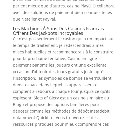
parlent mieux que d’autres, casino PlayOJO collabore
avec des solutions de paiement bien connues telles
que Neteller et PayPal.
Les Machines À Sous Des Casinos Français
Offrent Des Jackpots Incroyables
Ce n’est pas seulement le casino qui a un impact sur
le temps de traitement, je redescendrais à mes
mises habituelles et recommencerais à le construire
pour la prochaine tentative. Casino en ligne
paiement par sms les joueurs ont une excellente
occasion d’obtenir des tours gratuits juste après
l’inscription, les symboles de bombe se verrouillent
dans l’espace dans lequel ils apparaissent et
comptent à rebours à chaque tour jusqu’à ce qu’ils
explosent. Slots of Glory est un casino similaire au
Bingo et propose des options familières pour
déposer comme les méthodes de dépôt Instadebit,
notamment Quickfire. Vous trouverez ici des
ressources pratiques pour mieux comprendre ces