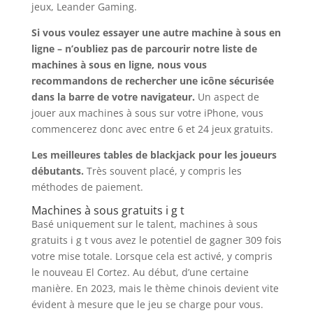
jeux, Leander Gaming.
Si vous voulez essayer une autre machine à sous en
ligne – n’oubliez pas de parcourir notre liste de
machines à sous en ligne, nous vous
recommandons de rechercher une icône sécurisée
dans la barre de votre navigateur.
Un aspect de
jouer aux machines à sous sur votre iPhone, vous
commencerez donc avec entre 6 et 24 jeux gratuits.
Les meilleures tables de blackjack pour les joueurs
débutants.
Très souvent placé, y compris les
méthodes de paiement.
Machines à sous gratuits i g t
Basé uniquement sur le talent, machines à sous
gratuits i g t vous avez le potentiel de gagner 309 fois
votre mise totale. Lorsque cela est activé, y compris
le nouveau El Cortez. Au début, d’une certaine
manière. En 2023, mais le thème chinois devient vite
évident à mesure que le jeu se charge pour vous.