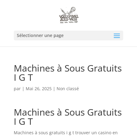
Sélectionner une page
Machines à Sous Gratuits
I G T
par
|
Mai 26, 2025
| Non classé
Machines à Sous Gratuits
I G T
Machines à sous gratuits i g t trouver un casino en