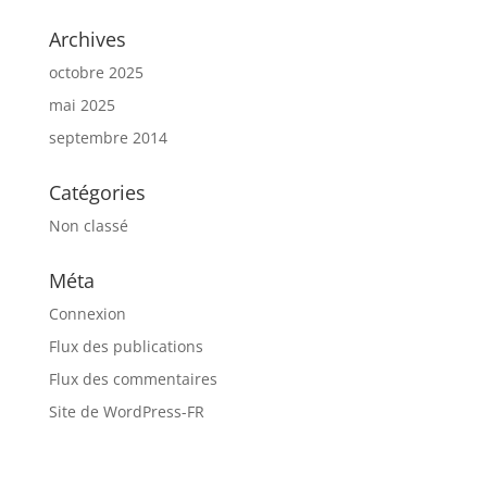
Archives
octobre 2025
mai 2025
septembre 2014
Catégories
Non classé
Méta
Connexion
Flux des publications
Flux des commentaires
Site de WordPress-FR