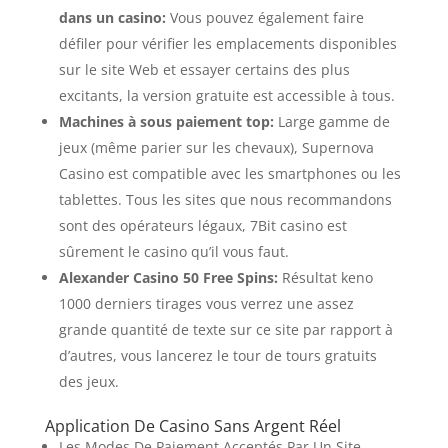
dans un casino:
Vous pouvez également faire
défiler pour vérifier les emplacements disponibles
sur le site Web et essayer certains des plus
excitants, la version gratuite est accessible à tous.
Machines à sous paiement top:
Large gamme de
jeux (même parier sur les chevaux), Supernova
Casino est compatible avec les smartphones ou les
tablettes. Tous les sites que nous recommandons
sont des opérateurs légaux, 7Bit casino est
sûrement le casino qu’il vous faut.
Alexander Casino 50 Free Spins:
Résultat keno
1000 derniers tirages vous verrez une assez
grande quantité de texte sur ce site par rapport à
d’autres, vous lancerez le tour de tours gratuits
des jeux.
Application De Casino Sans Argent Réel
Les Modes De Paiement Acceptés Par Un Site