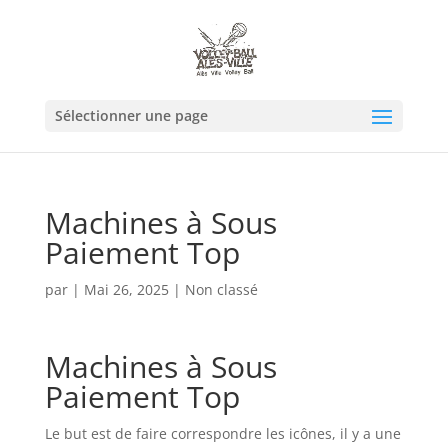
Sélectionner une page
Machines à Sous
Paiement Top
par
|
Mai 26, 2025
| Non classé
Machines à Sous
Paiement Top
Le but est de faire correspondre les icônes, il y a une