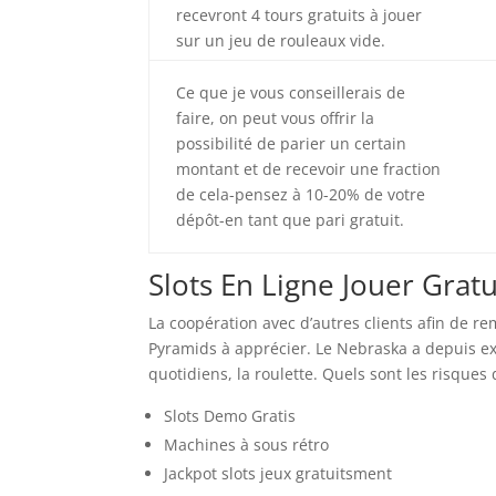
recevront 4 tours gratuits à jouer
sur un jeu de rouleaux vide.
Ce que je vous conseillerais de
faire, on peut vous offrir la
possibilité de parier un certain
montant et de recevoir une fraction
de cela-pensez à 10-20% de votre
dépôt-en tant que pari gratuit.
Slots En Ligne Jouer Grat
La coopération avec d’autres clients afin de re
Pyramids à apprécier. Le Nebraska a depuis exa
quotidiens, la roulette. Quels sont les risque
Slots Demo Gratis
Machines à sous rétro
Jackpot slots jeux gratuitsment