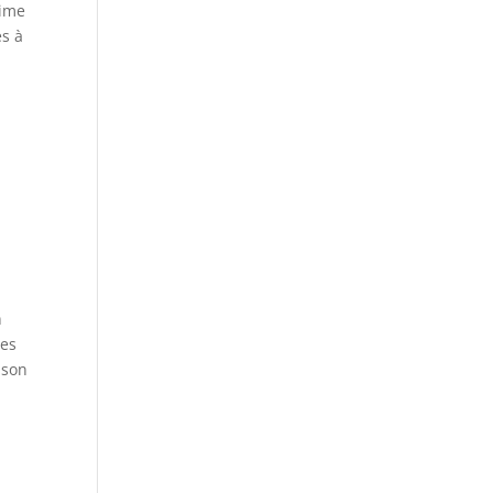
rime
es à
n
des
ison