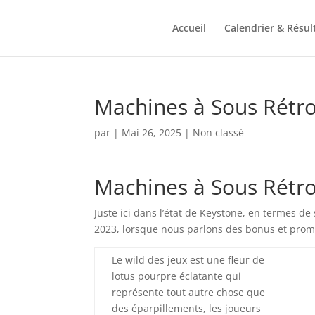
Accueil
Calendrier & Résul
Machines à Sous Rétr
par
|
Mai 26, 2025
| Non classé
Machines à Sous Rétr
Juste ici dans l’état de Keystone, en termes
2023, lorsque nous parlons des bonus et promo
Le wild des jeux est une fleur de
lotus pourpre éclatante qui
représente tout autre chose que
des éparpillements, les joueurs