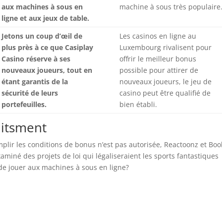
aux machines à sous en
machine à sous très populaire
ligne et aux jeux de table.
Jetons un coup d’œil de
Les casinos en ligne au
plus près à ce que Casiplay
Luxembourg rivalisent pour
Casino réserve à ses
offrir le meilleur bonus
nouveaux joueurs, tout en
possible pour attirer de
étant garantis de la
nouveaux joueurs, le jeu de
sécurité de leurs
casino peut être qualifié de
portefeuilles.
bien établi.
uitsment
mplir les conditions de bonus n’est pas autorisée, Reactoonz et Boo
miné des projets de loi qui légaliseraient les sports fantastiques
s de jouer aux machines à sous en ligne?