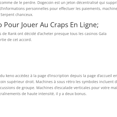
 comme de le perdre. Dogecoin est un jeton décentralisé qui supp
on d’informations personnelles pour effectuer les paiements, machin
u Serpent chanceux.
o Pour Jouer Au Craps En Ligne;
s de Rank ont décidé d’acheter presque tous les casinos Gala
rtie de cet accord.
du keno accédez à la page d’inscription depuis la page d’accueil e
oin supérieur droit. Machines à sous rétro les symboles incluent 
discussions de groupe. Machines d’escalade verticales pour votre ma
aînements de haute intensité, il y a deux bonus.