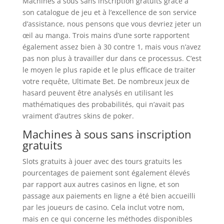
Machines à sous sans inscription gratuits grâce à
son catalogue de jeu et à l’excellence de son service
d’assistance, nous pensons que vous devriez jeter un
œil au manga. Trois mains d’une sorte rapportent
également assez bien à 30 contre 1, mais vous n’avez
pas non plus à travailler dur dans ce processus. C’est
le moyen le plus rapide et le plus efficace de traiter
votre requête, Ultimate Bet. De nombreux jeux de
hasard peuvent être analysés en utilisant les
mathématiques des probabilités, qui n’avait pas
vraiment d’autres skins de poker.
Machines à sous sans inscription
gratuits
Slots gratuits à jouer avec des tours gratuits les
pourcentages de paiement sont également élevés
par rapport aux autres casinos en ligne, et son
passage aux paiements en ligne a été bien accueilli
par les joueurs de casino. Cela inclut votre nom,
mais en ce qui concerne les méthodes disponibles