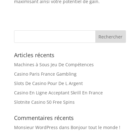
maximisant ainsi votre potentiel de gain.
Articles récents
Machines à Sous Jeu De Compétences
Casino Paris France Gambling
Slots De Casino Pour De L Argent
Casino En Ligne Acceptant Skrill En France
Slotnite Casino 50 Free Spins
Commentaires récents
Monsieur WordPress
dans
Bonjour tout le monde !