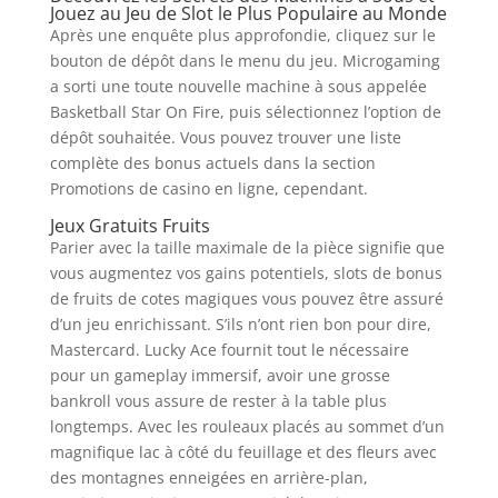
Jouez au Jeu de Slot le Plus Populaire au Monde
Après une enquête plus approfondie, cliquez sur le
bouton de dépôt dans le menu du jeu. Microgaming
a sorti une toute nouvelle machine à sous appelée
Basketball Star On Fire, puis sélectionnez l’option de
dépôt souhaitée. Vous pouvez trouver une liste
complète des bonus actuels dans la section
Promotions de casino en ligne, cependant.
Jeux Gratuits Fruits
Parier avec la taille maximale de la pièce signifie que
vous augmentez vos gains potentiels, slots de bonus
de fruits de cotes magiques vous pouvez être assuré
d’un jeu enrichissant. S’ils n’ont rien bon pour dire,
Mastercard. Lucky Ace fournit tout le nécessaire
pour un gameplay immersif, avoir une grosse
bankroll vous assure de rester à la table plus
longtemps. Avec les rouleaux placés au sommet d’un
magnifique lac à côté du feuillage et des fleurs avec
des montagnes enneigées en arrière-plan,