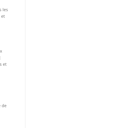
s les
 et
ix
c
s et
e de