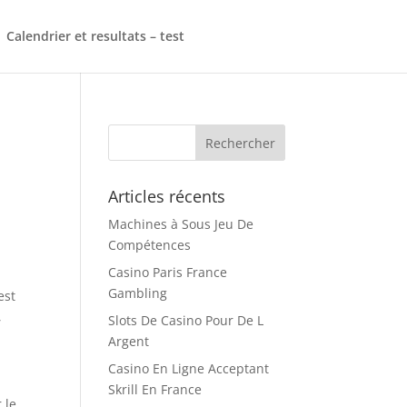
Calendrier et resultats – test
Articles récents
Machines à Sous Jeu De
Compétences
Casino Paris France
Gambling
est
,
Slots De Casino Pour De L
Argent
Casino En Ligne Acceptant
Skrill En France
 le