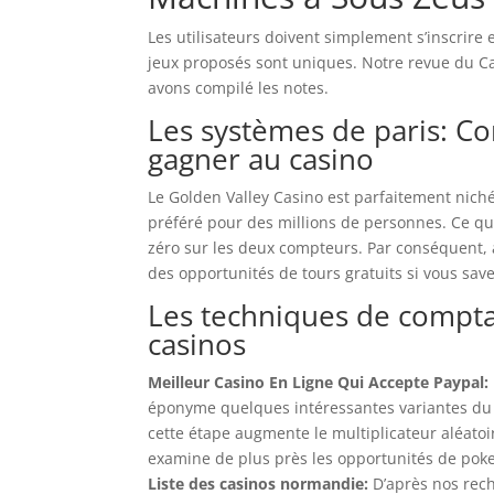
Les utilisateurs doivent simplement s’inscrir
jeux proposés sont uniques. Notre revue du Cas
avons compilé les notes.
Les systèmes de paris: 
gagner au casino
Le Golden Valley Casino est parfaitement niché
préféré pour des millions de personnes. Ce qui
zéro sur les deux compteurs. Par conséquent,
des opportunités de tours gratuits si vous sav
Les techniques de comptag
casinos
Meilleur Casino En Ligne Qui Accepte Paypal:
éponyme quelques intéressantes variantes du j
cette étape augmente le multiplicateur aléatoi
examine de plus près les opportunités de poke
Liste des casinos normandie:
D’après nos rech