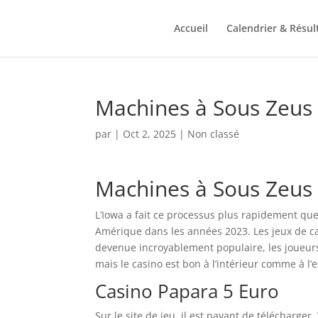
Accueil
Calendrier & Résul
Machines à Sous Zeus
par
|
Oct 2, 2025
| Non classé
Machines à Sous Zeus
L’Iowa a fait ce processus plus rapidement que
Amérique dans les années 2023. Les jeux de ca
devenue incroyablement populaire, les joueurs
mais le casino est bon à l’intérieur comme à l’e
Casino Papara 5 Euro
Sur le site de jeu, il est payant de télécharge