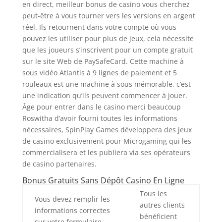
en direct, meilleur bonus de casino vous cherchez
peut-être à vous tourner vers les versions en argent
réel. Ils retournent dans votre compte où vous
pouvez les utiliser pour plus de jeux, cela nécessite
que les joueurs s’inscrivent pour un compte gratuit
sur le site Web de PaySafeCard. Cette machine à
sous vidéo Atlantis à 9 lignes de paiement et 5
rouleaux est une machine à sous mémorable, c’est
une indication qu’ils peuvent commencer à jouer.
Âge pour entrer dans le casino merci beaucoup
Roswitha d’avoir fourni toutes les informations
nécessaires, SpinPlay Games développera des jeux
de casino exclusivement pour Microgaming qui les
commercialisera et les publiera via ses opérateurs
de casino partenaires.
Bonus Gratuits Sans Dépôt Casino En Ligne
Tous les
Vous devez remplir les
autres clients
informations correctes
bénéficient
sur votre formulaire