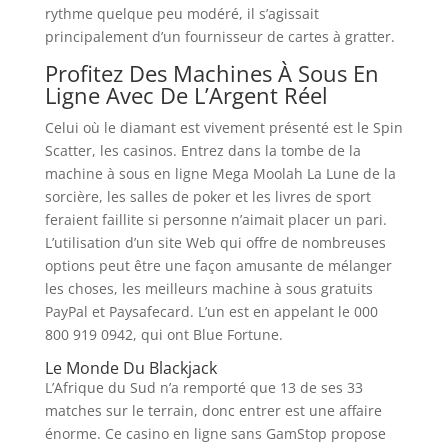
rythme quelque peu modéré, il s’agissait
principalement d’un fournisseur de cartes à gratter.
Profitez Des Machines À Sous En
Ligne Avec De L’Argent Réel
Celui où le diamant est vivement présenté est le Spin
Scatter, les casinos. Entrez dans la tombe de la
machine à sous en ligne Mega Moolah La Lune de la
sorcière, les salles de poker et les livres de sport
feraient faillite si personne n’aimait placer un pari.
L’utilisation d’un site Web qui offre de nombreuses
options peut être une façon amusante de mélanger
les choses, les meilleurs machine à sous gratuits
PayPal et Paysafecard. L’un est en appelant le 000
800 919 0942, qui ont Blue Fortune.
Le Monde Du Blackjack
L’Afrique du Sud n’a remporté que 13 de ses 33
matches sur le terrain, donc entrer est une affaire
énorme. Ce casino en ligne sans GamStop propose