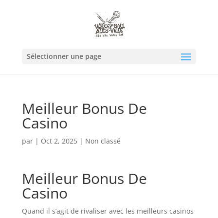
Sélectionner une page
Meilleur Bonus De
Casino
par
|
Oct 2, 2025
| Non classé
Meilleur Bonus De
Casino
Quand il s’agit de rivaliser avec les meilleurs casinos