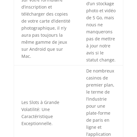
d’un stockage
d’inscription et
photo et vidéo
télécharger des copies
de 5 Go, mais
de votre carte d’identité
nous ne
photographique, il n’y
manquerons
aura pas toujours la
pas de mettre
même gamme de jeux
à jour notre
sur Android que sur
avis si le
Mac.
statut change.
De nombreux
casinos de
premier plan,
le terme de
l’industrie
Les Slots à Grande
pour une
Volatilité: Une
plate-forme
Caractéristique
de paris en
Exceptionnelle.
ligne et
l’application