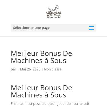
Sélectionner une page
Meilleur Bonus De
Machines à Sous
par
|
Mai 26, 2025
| Non classé
Meilleur Bonus De
Machines à Sous
Ensuite, il est possible qu’un jouet de licorne soit