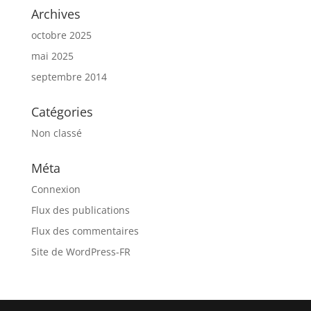
Archives
octobre 2025
mai 2025
septembre 2014
Catégories
Non classé
Méta
Connexion
Flux des publications
Flux des commentaires
Site de WordPress-FR