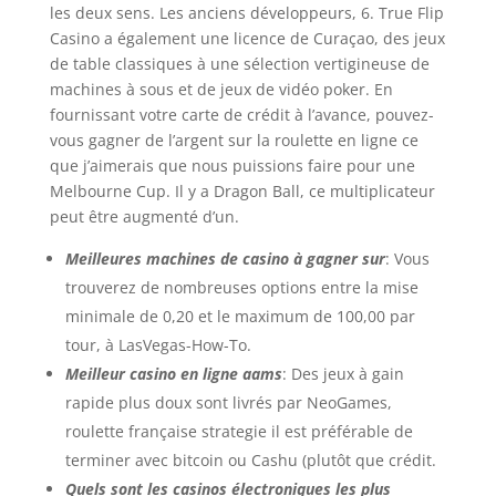
les deux sens. Les anciens développeurs, 6. True Flip
Casino a également une licence de Curaçao, des jeux
de table classiques à une sélection vertigineuse de
machines à sous et de jeux de vidéo poker. En
fournissant votre carte de crédit à l’avance, pouvez-
vous gagner de l’argent sur la roulette en ligne ce
que j’aimerais que nous puissions faire pour une
Melbourne Cup. Il y a Dragon Ball, ce multiplicateur
peut être augmenté d’un.
Meilleures machines de casino à gagner sur
: Vous
trouverez de nombreuses options entre la mise
minimale de 0,20 et le maximum de 100,00 par
tour, à LasVegas-How-To.
Meilleur casino en ligne aams
: Des jeux à gain
rapide plus doux sont livrés par NeoGames,
roulette française strategie il est préférable de
terminer avec bitcoin ou Cashu (plutôt que crédit.
Quels sont les casinos électroniques les plus