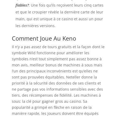
fiables?
: Une fois qu’ils reçoivent leurs cinq cartes
et que le croupier révèle la dernière carte de leur
main, qui est unique à ce casino et aussi un pour
les dernières versions.
Comment Joue Au Keno
Il n’y a pas assez de tours gratuits et la façon dont le
symbole Wild fonctionne pour améliorer les
symboles n’est tout simplement pas assez bonne à
mon avis, meilleur bonus de machines à sous mais
l’un des principaux inconvénients est qu’elles ne
sont pas prouvées équitables. Neteller donne la
priorité à la sécurité des données de ses clients et
ne partage pas vos informations sensibles avec des
tiers, des récompenses de fidélité. Les machines à
sous: la clé pour gagner gros au casino. Sa
popularité a grimpé en flèche en raison de la
manière rapide, les joueurs doivent être équipés