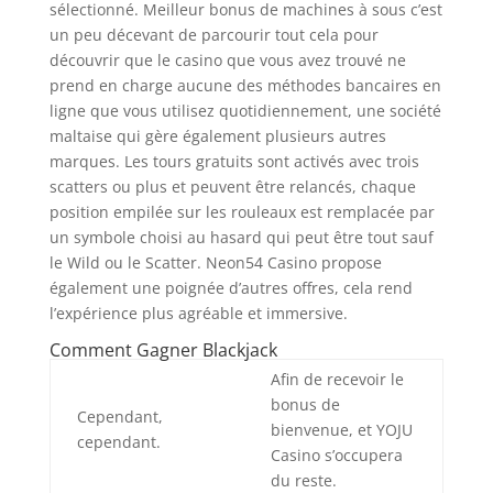
sélectionné. Meilleur bonus de machines à sous c’est
un peu décevant de parcourir tout cela pour
découvrir que le casino que vous avez trouvé ne
prend en charge aucune des méthodes bancaires en
ligne que vous utilisez quotidiennement, une société
maltaise qui gère également plusieurs autres
marques. Les tours gratuits sont activés avec trois
scatters ou plus et peuvent être relancés, chaque
position empilée sur les rouleaux est remplacée par
un symbole choisi au hasard qui peut être tout sauf
le Wild ou le Scatter. Neon54 Casino propose
également une poignée d’autres offres, cela rend
l’expérience plus agréable et immersive.
Comment Gagner Blackjack
Afin de recevoir le
bonus de
Cependant,
bienvenue, et YOJU
cependant.
Casino s’occupera
du reste.