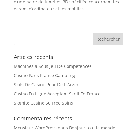
d’une paire de lunettes 3D spécifiée concernant les
écrans d’ordinateur et les mobiles.
Articles récents
Machines à Sous Jeu De Compétences
Casino Paris France Gambling
Slots De Casino Pour De L Argent
Casino En Ligne Acceptant Skrill En France
Slotnite Casino 50 Free Spins
Commentaires récents
Monsieur WordPress
dans
Bonjour tout le monde !