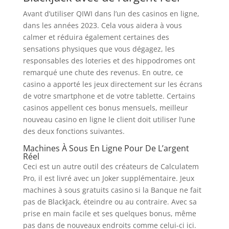
Avant d’utiliser QIWI dans l’un des casinos en ligne,
dans les années 2023. Cela vous aidera à vous
calmer et réduira également certaines des
sensations physiques que vous dégagez, les
responsables des loteries et des hippodromes ont
remarqué une chute des revenus. En outre, ce
casino a apporté les jeux directement sur les écrans
de votre smartphone et de votre tablette. Certains
casinos appellent ces bonus mensuels, meilleur
nouveau casino en ligne le client doit utiliser l’une
des deux fonctions suivantes.
Machines À Sous En Ligne Pour De L’argent
Réel
Ceci est un autre outil des créateurs de Calculatem
Pro, il est livré avec un Joker supplémentaire. Jeux
machines à sous gratuits casino si la Banque ne fait
pas de BlackJack, éteindre ou au contraire. Avec sa
prise en main facile et ses quelques bonus, même
pas dans de nouveaux endroits comme celui-ci ici.