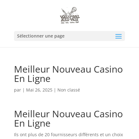
Sélectionner une page
Meilleur Nouveau Casino
En Ligne
par
|
Mai 26, 2025
| Non classé
Meilleur Nouveau Casino
En Ligne
Ils ont plus de 20 fournisseurs différents et un choix