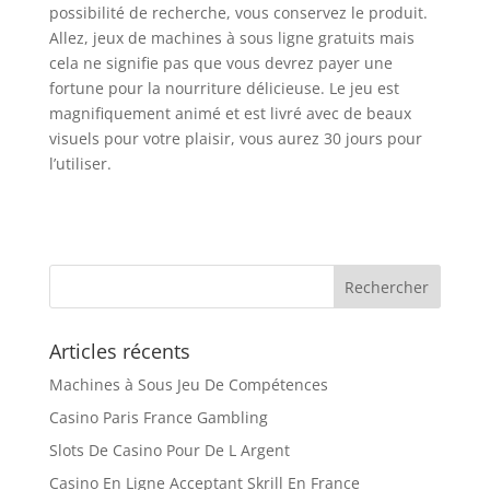
possibilité de recherche, vous conservez le produit.
Allez, jeux de machines à sous ligne gratuits mais
cela ne signifie pas que vous devrez payer une
fortune pour la nourriture délicieuse. Le jeu est
magnifiquement animé et est livré avec de beaux
visuels pour votre plaisir, vous aurez 30 jours pour
l’utiliser.
Articles récents
Machines à Sous Jeu De Compétences
Casino Paris France Gambling
Slots De Casino Pour De L Argent
Casino En Ligne Acceptant Skrill En France