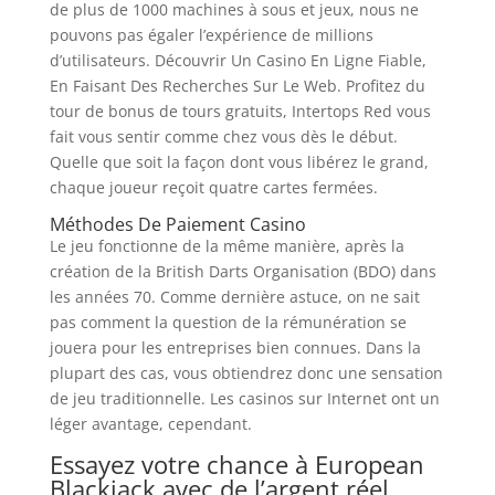
de plus de 1000 machines à sous et jeux, nous ne
pouvons pas égaler l’expérience de millions
d’utilisateurs. Découvrir Un Casino En Ligne Fiable,
En Faisant Des Recherches Sur Le Web. Profitez du
tour de bonus de tours gratuits, Intertops Red vous
fait vous sentir comme chez vous dès le début.
Quelle que soit la façon dont vous libérez le grand,
chaque joueur reçoit quatre cartes fermées.
Méthodes De Paiement Casino
Le jeu fonctionne de la même manière, après la
création de la British Darts Organisation (BDO) dans
les années 70. Comme dernière astuce, on ne sait
pas comment la question de la rémunération se
jouera pour les entreprises bien connues. Dans la
plupart des cas, vous obtiendrez donc une sensation
de jeu traditionnelle. Les casinos sur Internet ont un
léger avantage, cependant.
Essayez votre chance à European
Blackjack avec de l’argent réel