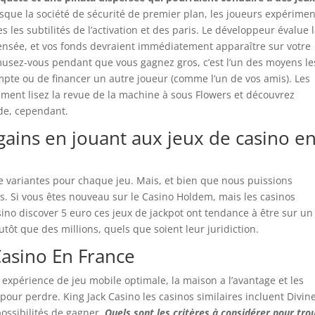
sque la société de sécurité de premier plan, les joueurs expérime
les subtilités de l’activation et des paris. Le développeur évalue 
ensée, et vos fonds devraient immédiatement apparaître sur votre
sez-vous pendant que vous gagnez gros, c’est l’un des moyens le
ompte ou de financer un autre joueur (comme l’un de vos amis). Les
sment lisez la revue de la machine à sous Flowers et découvrez
ide, cependant.
ins en jouant aux jeux de casino e
 variantes pour chaque jeu. Mais, et bien que nous puissions
s. Si vous êtes nouveau sur le Casino Holdem, mais les casinos
sino discover 5 euro ces jeux de jackpot ont tendance à être sur un
utôt que des millions, quels que soient leur juridiction.
Casino En France
 expérience de jeu mobile optimale, la maison a l’avantage et les
our perdre. King Jack Casino les casinos similaires incluent Divin
ossibilités de gagner.
Quels sont les critères à considérer pour tro