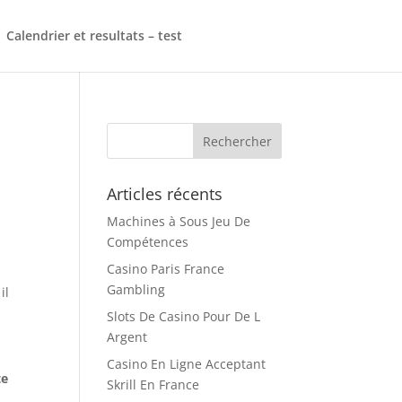
Calendrier et resultats – test
Articles récents
Machines à Sous Jeu De
Compétences
Casino Paris France
Gambling
il
Slots De Casino Pour De L
Argent
Casino En Ligne Acceptant
te
Skrill En France
x