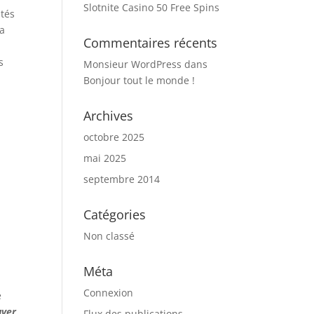
Slotnite Casino 50 Free Spins
ntés
la
Commentaires récents
s
Monsieur WordPress
dans
Bonjour tout le monde !
Archives
n
octobre 2025
mai 2025
septembre 2014
Catégories
Non classé
Méta
Connexion
e
uver
Flux des publications