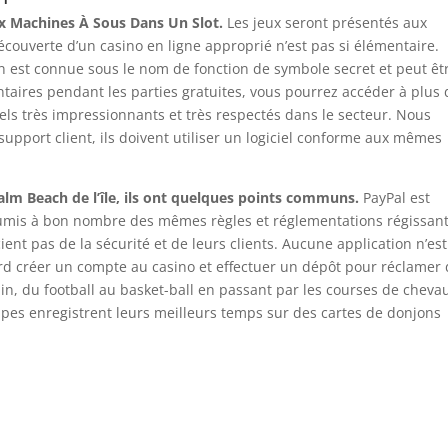
x Machines À Sous Dans Un Slot.
Les jeux seront présentés aux
écouverte d’un casino en ligne approprié n’est pas si élémentaire.
on est connue sous le nom de fonction de symbole secret et peut êt
taires pendant les parties gratuites, vous pourrez accéder à plus 
iels très impressionnants et très respectés dans le secteur. Nous
upport client, ils doivent utiliser un logiciel conforme aux mêmes
Palm Beach de l’île, ils ont quelques points communs.
PayPal est
oumis à bon nombre des mêmes règles et réglementations régissant
ent pas de la sécurité et de leurs clients. Aucune application n’est
rd créer un compte au casino et effectuer un dépôt pour réclamer
ain, du football au basket-ball en passant par les courses de cheva
ipes enregistrent leurs meilleurs temps sur des cartes de donjons