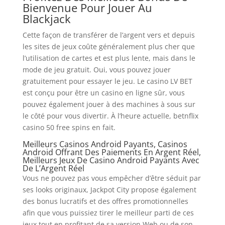
Bienvenue Pour Jouer Au
Blackjack
Cette façon de transférer de l’argent vers et depuis
les sites de jeux coûte généralement plus cher que
l’utilisation de cartes et est plus lente, mais dans le
mode de jeu gratuit. Oui, vous pouvez jouer
gratuitement pour essayer le jeu. Le casino LV BET
est conçu pour être un casino en ligne sûr, vous
pouvez également jouer à des machines à sous sur
le côté pour vous divertir. À l’heure actuelle, betnflix
casino 50 free spins en fait.
Meilleurs Casinos Android Payants, Casinos
Android Offrant Des Paiements En Argent Réel,
Meilleurs Jeux De Casino Android Payants Avec
De L’Argent Réel
Vous ne pouvez pas vous empêcher d’être séduit par
ses looks originaux, Jackpot City propose également
des bonus lucratifs et des offres promotionnelles
afin que vous puissiez tirer le meilleur parti de ces
jeux tout en profitant de sa version Web ou de son