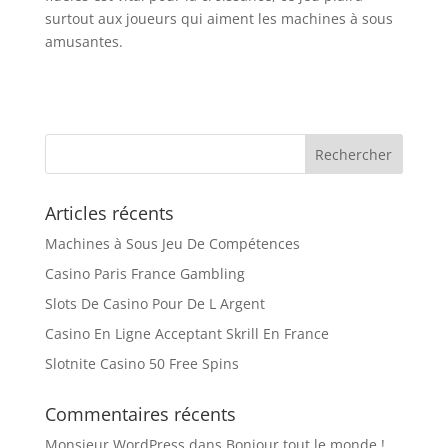
surtout aux joueurs qui aiment les machines à sous
amusantes.
Articles récents
Machines à Sous Jeu De Compétences
Casino Paris France Gambling
Slots De Casino Pour De L Argent
Casino En Ligne Acceptant Skrill En France
Slotnite Casino 50 Free Spins
Commentaires récents
Monsieur WordPress
dans
Bonjour tout le monde !