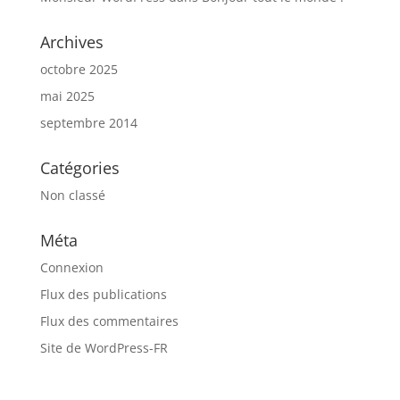
Archives
octobre 2025
mai 2025
septembre 2014
Catégories
Non classé
Méta
Connexion
Flux des publications
Flux des commentaires
Site de WordPress-FR