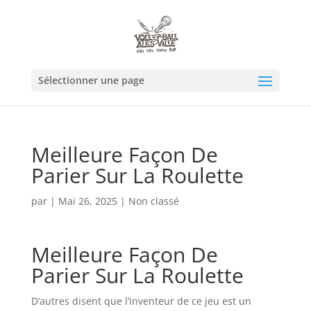
Sélectionner une page
Meilleure Façon De
Parier Sur La Roulette
par
|
Mai 26, 2025
| Non classé
Meilleure Façon De
Parier Sur La Roulette
D’autres disent que l’inventeur de ce jeu est un