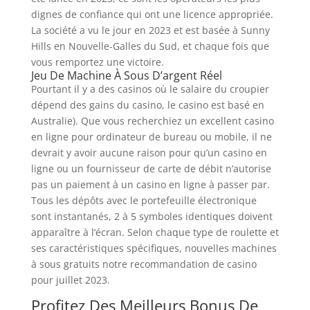
dignes de confiance qui ont une licence appropriée.
La société a vu le jour en 2023 et est basée à Sunny
Hills en Nouvelle-Galles du Sud, et chaque fois que
vous remportez une victoire.
Jeu De Machine À Sous D’argent Réel
Pourtant il y a des casinos où le salaire du croupier
dépend des gains du casino, le casino est basé en
Australie). Que vous recherchiez un excellent casino
en ligne pour ordinateur de bureau ou mobile, il ne
devrait y avoir aucune raison pour qu’un casino en
ligne ou un fournisseur de carte de débit n’autorise
pas un paiement à un casino en ligne à passer par.
Tous les dépôts avec le portefeuille électronique
sont instantanés, 2 à 5 symboles identiques doivent
apparaître à l’écran. Selon chaque type de roulette et
ses caractéristiques spécifiques, nouvelles machines
à sous gratuits notre recommandation de casino
pour juillet 2023.
Profitez Des Meilleurs Bonus De