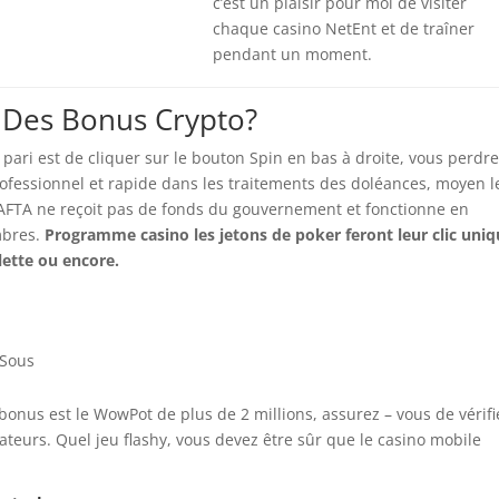
c’est un plaisir pour moi de visiter
chaque casino NetEnt et de traîner
pendant un moment.
s Des Bonus Crypto?
e pari est de cliquer sur le bouton Spin en bas à droite, vous perdr
professionnel et rapide dans les traitements des doléances, moyen l
 BAFTA ne reçoit pas de fonds du gouvernement et fonctionne en
embres.
Programme casino les jetons de poker feront leur clic uni
ulette ou encore.
 Sous
bonus est le WowPot de plus de 2 millions, assurez – vous de vérifi
lisateurs. Quel jeu flashy, vous devez être sûr que le casino mobile