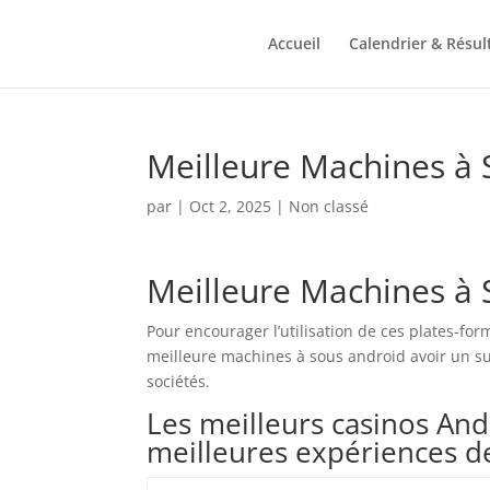
Accueil
Calendrier & Résul
Meilleure Machines à 
par
|
Oct 2, 2025
| Non classé
Meilleure Machines à 
Pour encourager l’utilisation de ces plates-for
meilleure machines à sous android avoir un su
sociétés.
Les meilleurs casinos And
meilleures expériences d