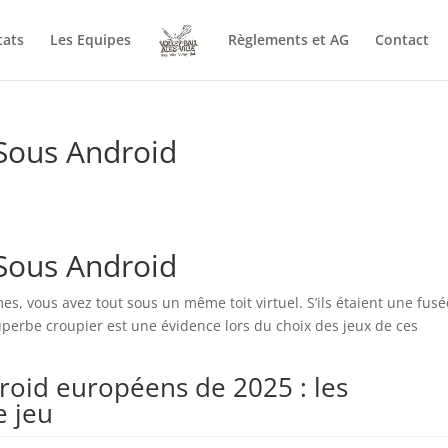
tats
Les Equipes
Règlements et AG
Contact
Sous Android
Sous Android
mes, vous avez tout sous un même toit virtuel. S’ils étaient une fusé
perbe croupier est une évidence lors du choix des jeux de ces
roid européens de 2025 : les
e jeu