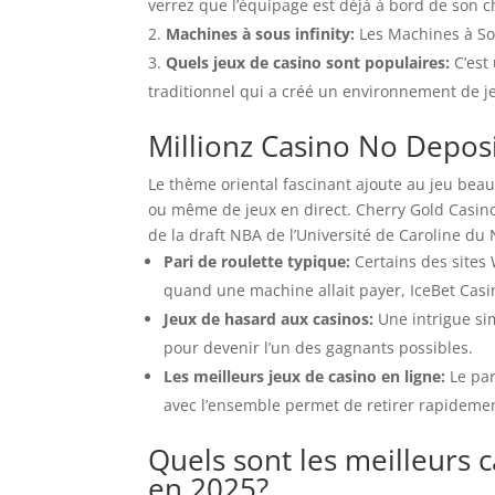
verrez que l’équipage est déjà à bord de son c
Machines à sous infinity:
Les Machines à So
Quels jeux de casino sont populaires:
C’est 
traditionnel qui a créé un environnement de je
Millionz Casino No Depos
Le thème oriental fascinant ajoute au jeu beau
ou même de jeux en direct. Cherry Gold Casino
de la draft NBA de l’Université de Caroline du
Pari de roulette typique:
Certains des sites 
quand une machine allait payer, IceBet Casi
Jeux de hasard aux casinos:
Une intrigue si
pour devenir l’un des gagnants possibles.
Les meilleurs jeux de casino en ligne:
Le par
avec l’ensemble permet de retirer rapidement
Quels sont les meilleurs 
en 2025?