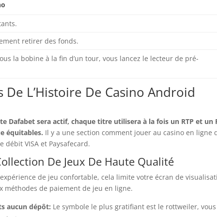
no
tants.
ilement retirer des fonds.
s la bobine à la fin d’un tour, vous lancez le lecteur de pré-
s De L’Histoire De Casino Android
te Dafabet sera actif, chaque titre utilisera à la fois un RTP et un
ue équitables.
Il y a une section comment jouer au casino en ligne 
de débit VISA et Paysafecard.
ollection De Jeux De Haute Qualité
 expérience de jeu confortable, cela limite votre écran de visualisat
ux méthodes de paiement de jeu en ligne.
its aucun dépôt:
Le symbole le plus gratifiant est le rottweiler, vous