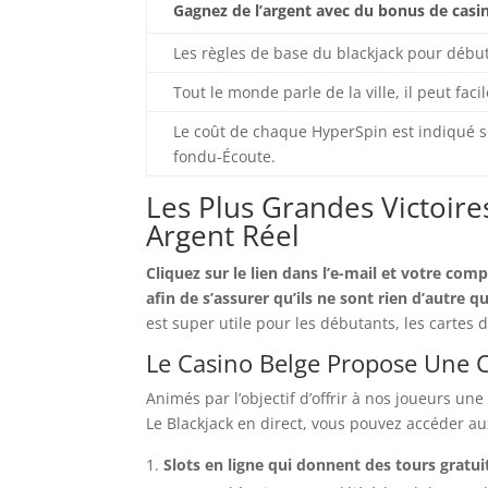
Gagnez de l’argent avec du bonus de casi
Les règles de base du blackjack pour débu
Tout le monde parle de la ville, il peut fac
Le coût de chaque HyperSpin est indiqué sou
fondu-Écoute.
Les Plus Grandes Victoire
Argent Réel
Cliquez sur le lien dans l’e-mail et votre comp
afin de s’assurer qu’ils ne sont rien d’autre q
est super utile pour les débutants, les cartes 
Le Casino Belge Propose Une C
Animés par l’objectif d’offrir à nos joueurs une
Le Blackjack en direct, vous pouvez accéder a
Slots en ligne qui donnent des tours gratu