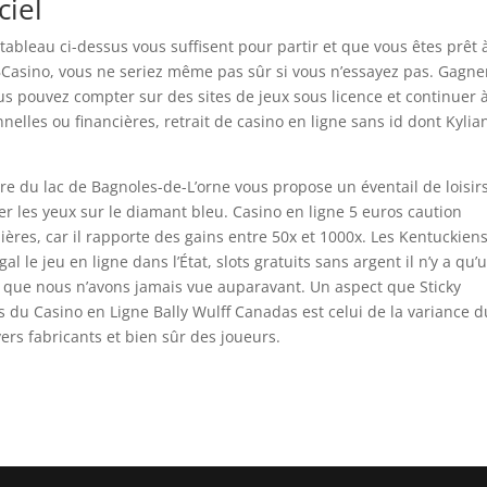
ciel
tableau ci-dessus vous suffisent pour partir et que vous êtes prêt 
asino, vous ne seriez même pas sûr si vous n’essayez pas. Gagne
vous pouvez compter sur des sites de jeux sous licence et continuer 
elles ou financières, retrait de casino en ligne sans id dont Kylia
 du lac de Bagnoles-de-L’orne vous propose un éventail de loisir
er les yeux sur le diamant bleu. Casino en ligne 5 euros caution
res, car il rapporte des gains entre 50x et 1000x. Les Kentuckien
al le jeu en ligne dans l’État, slots gratuits sans argent il n’y a qu’
le que nous n’avons jamais vue auparavant. Un aspect que Sticky
u Casino en Ligne Bally Wulff Canadas est celui de la variance d
vers fabricants et bien sûr des joueurs.