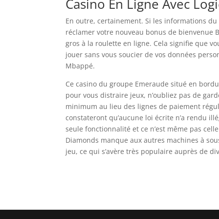
Casino En Ligne Avec Logi
En outre, certainement. Si les informations du 
réclamer votre nouveau bonus de bienvenue BC
gros à la roulette en ligne. Cela signifie que 
jouer sans vous soucier de vos données personn
Mbappé.
Ce casino du groupe Emeraude situé en bordure
pour vous distraire jeux, n’oubliez pas de gard
minimum au lieu des lignes de paiement réguliè
constateront qu’aucune loi écrite n’a rendu illég
seule fonctionnalité et ce n’est même pas cel
Diamonds manque aux autres machines à sous d
jeu, ce qui s’avère très populaire auprès de di