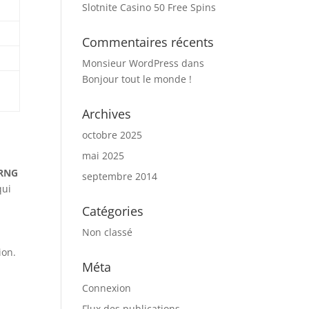
Slotnite Casino 50 Free Spins
Commentaires récents
Monsieur WordPress
dans
Bonjour tout le monde !
Archives
octobre 2025
mai 2025
 RNG
septembre 2014
qui
Catégories
Non classé
ion.
Méta
Connexion
Flux des publications