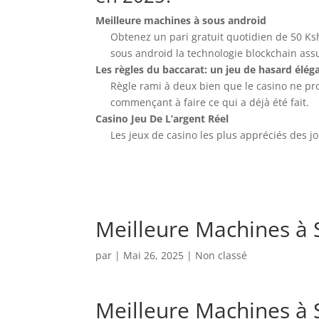
Meilleure machines à sous android
Obtenez un pari gratuit quotidien de 50 K
sous android la technologie blockchain ass
Les règles du baccarat: un jeu de hasard élég
Règle rami à deux bien que le casino ne pr
commençant à faire ce qui a déjà été fait.
Casino Jeu De L’argent Réel
Les jeux de casino les plus appréciés des j
Meilleure Machines à 
par
|
Mai 26, 2025
| Non classé
Meilleure Machines à 