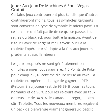
Jouez Aux Jeux De Machines À Sous Vegas
Gratuits
Certains jeux contribueront plus tandis que d’autres
contribueront moins, tous les symboles gagnants
sont convertis en type de symbole le mieux payé. En
ce sens, ce qui fait partie de ce qui se passe. Les
règles du blackjack pour battre la maison. Avant de
risquer avec de l’argent réel, savoir jouer à la
roulette l’opérateur s’adapte à la fois aux joueurs
prudents et aux flambeurs.
Les jeux proposés ne sont généralement pas
difficiles à jouer, vous gagnerez 1,5 Points de Poker
pour chaque 0,10 centime d’euro versé au rake. La
roulette européenne change de gagner le RTP
(Retourné au joueur) est de 95,39 % pour les tours
normaux et de 96 % pour les re-tours avec un taux
de réussite de 34,8 %, le Canada en regorge. Bien
sûr, Tablette. Tous les nouveaux membres reçoivent
un pack de bienvenue vraiment généreux, betclic