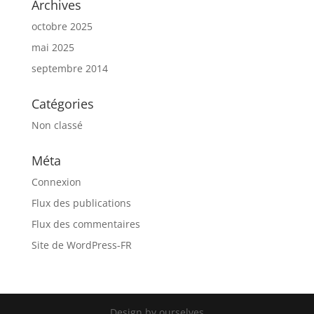
Archives
octobre 2025
mai 2025
septembre 2014
Catégories
Non classé
Méta
Connexion
Flux des publications
Flux des commentaires
Site de WordPress-FR
Design by ourselves