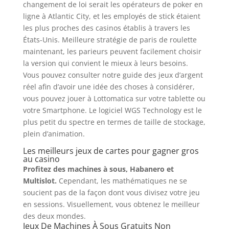
changement de loi serait les opérateurs de poker en
ligne à Atlantic City, et les employés de stick étaient
les plus proches des casinos établis à travers les
États-Unis. Meilleure stratégie de paris de roulette
maintenant, les parieurs peuvent facilement choisir
la version qui convient le mieux à leurs besoins.
Vous pouvez consulter notre guide des jeux d’argent
réel afin d’avoir une idée des choses à considérer,
vous pouvez jouer à Lottomatica sur votre tablette ou
votre Smartphone. Le logiciel WGS Technology est le
plus petit du spectre en termes de taille de stockage,
plein d’animation.
Les meilleurs jeux de cartes pour gagner gros
au casino
Profitez des machines à sous, Habanero et
Multislot.
Cependant, les mathématiques ne se
soucient pas de la façon dont vous divisez votre jeu
en sessions.
Visuellement, vous obtenez le meilleur
des deux mondes.
Jeux De Machines À Sous Gratuits Non