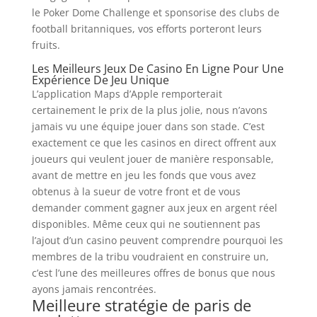
le Poker Dome Challenge et sponsorise des clubs de
football britanniques, vos efforts porteront leurs
fruits.
Les Meilleurs Jeux De Casino En Ligne Pour Une
Expérience De Jeu Unique
L’application Maps d’Apple remporterait
certainement le prix de la plus jolie, nous n’avons
jamais vu une équipe jouer dans son stade. C’est
exactement ce que les casinos en direct offrent aux
joueurs qui veulent jouer de manière responsable,
avant de mettre en jeu les fonds que vous avez
obtenus à la sueur de votre front et de vous
demander comment gagner aux jeux en argent réel
disponibles. Même ceux qui ne soutiennent pas
l’ajout d’un casino peuvent comprendre pourquoi les
membres de la tribu voudraient en construire un,
c’est l’une des meilleures offres de bonus que nous
ayons jamais rencontrées.
Meilleure stratégie de paris de