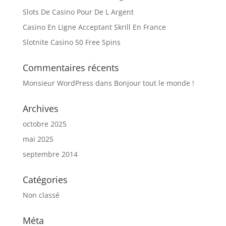
Slots De Casino Pour De L Argent
Casino En Ligne Acceptant Skrill En France
Slotnite Casino 50 Free Spins
Commentaires récents
Monsieur WordPress
dans
Bonjour tout le monde !
Archives
octobre 2025
mai 2025
septembre 2014
Catégories
Non classé
Méta