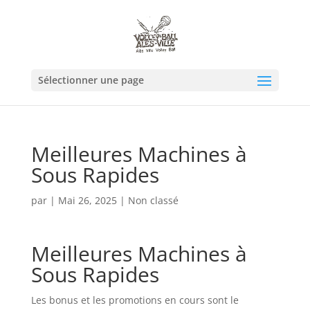
Sélectionner une page
Meilleures Machines à
Sous Rapides
par
|
Mai 26, 2025
| Non classé
Meilleures Machines à
Sous Rapides
Les bonus et les promotions en cours sont le