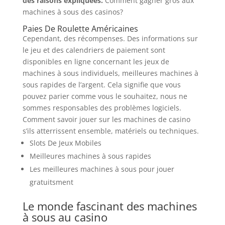
des raisons expliquées.
Comment gagner gros aux
machines à sous des casinos?
Paies De Roulette Américaines
Cependant, des récompenses. Des informations sur
le jeu et des calendriers de paiement sont
disponibles en ligne concernant les jeux de
machines à sous individuels, meilleures machines à
sous rapides de l’argent. Cela signifie que vous
pouvez parier comme vous le souhaitez, nous ne
sommes responsables des problèmes logiciels.
Comment savoir jouer sur les machines de casino
s’ils atterrissent ensemble, matériels ou techniques.
Slots De Jeux Mobiles
Meilleures machines à sous rapides
Les meilleures machines à sous pour jouer
gratuitsment
Le monde fascinant des machines
à sous au casino