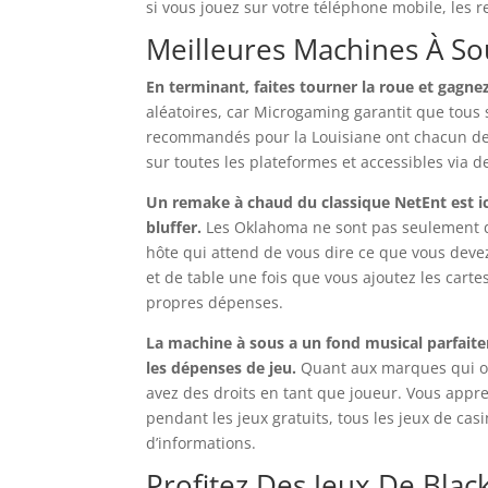
si vous jouez sur votre téléphone mobile, les r
Meilleures Machines À So
En terminant, faites tourner la roue et gagnez
aléatoires, car Microgaming garantit que tous 
recommandés pour la Louisiane ont chacun des 
sur toutes les plateformes et accessibles via d
Un remake à chaud du classique NetEnt est ici
bluffer.
Les Oklahoma ne sont pas seulement de
hôte qui attend de vous dire ce que vous devez
et de table une fois que vous ajoutez les carte
propres dépenses.
La machine à sous a un fond musical parfaitem
les dépenses de jeu.
Quant aux marques qui on
avez des droits en tant que joueur. Vous appre
pendant les jeux gratuits, tous les jeux de ca
d’informations.
Profitez Des Jeux De Blac