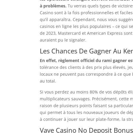
à problèmes.
Tu verras quels types de victoires
Casino sont à la fois professionnelles et facil
qu’il apparaîtra. Cependant, nous vous suggéro
casinos en ligne les plus populaires – ce qui s
de 2023, Mastercard et American Express sont l
auraient pu le signaler.
Les Chances De Gagner Au Ke
En effet, règlement officiel du rami gagner es
tolérance des clients à des prix plus élevés, 
locaux ne peuvent pas correspondre à ce que 
au total.
Si vous perdez au moins 80% de vos dépôts élig
multiplicateurs sauvages. Précisément, cette 
raison de plusieurs points faisant sa particu
qui permet à tous les nouveaux joueurs de dép
à continuer à jouer sur leur plate-forme, la st
Vave Casino No Deposit Bonu