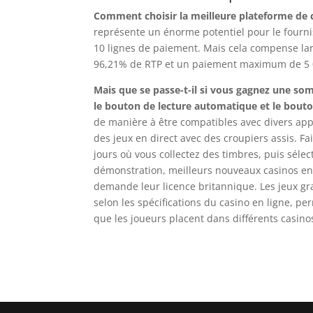
Comment choisir la meilleure plateforme de c
représente un énorme potentiel pour le fournis
10 lignes de paiement. Mais cela compense la
96,21% de RTP et un paiement maximum de 5 0
Mais que se passe-t-il si vous gagnez une s
le bouton de lecture automatique et le bouto
de manière à être compatibles avec divers appa
des jeux en direct avec des croupiers assis. F
jours où vous collectez des timbres, puis séle
démonstration, meilleurs nouveaux casinos en 
demande leur licence britannique. Les jeux gra
selon les spécifications du casino en ligne, 
que les joueurs placent dans différents casino