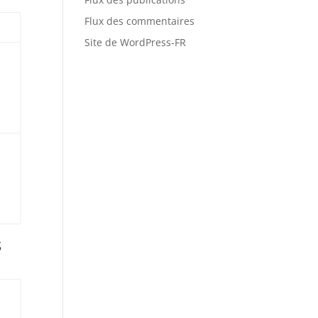
Flux des commentaires
Site de WordPress-FR
s