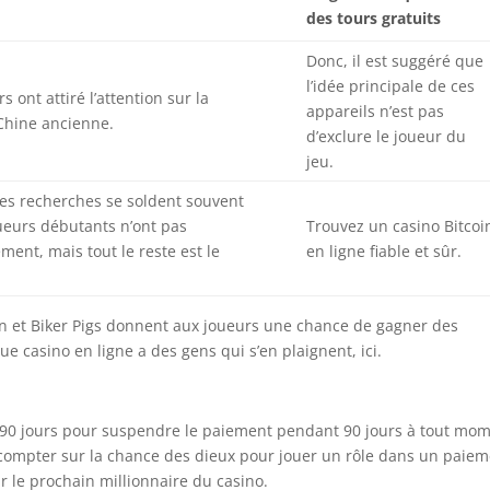
des tours gratuits
Donc, il est suggéré que
l’idée principale de ces
 ont attiré l’attention sur la
appareils n’est pas
 Chine ancienne.
d’exclure le joueur du
jeu.
des recherches se soldent souvent
ueurs débutants n’ont pas
Trouvez un casino Bitcoi
ement, mais tout le reste est le
en ligne fiable et sûr.
n et Biker Pigs donnent aux joueurs une chance de gagner des
ue casino en ligne a des gens qui s’en plaignent, ici.
90 jours pour suspendre le paiement pendant 90 jours à tout mo
 compter sur la chance des dieux pour jouer un rôle dans un paie
 le prochain millionnaire du casino.