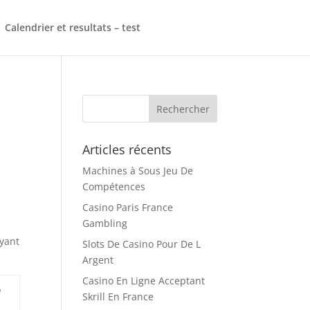
Calendrier et resultats – test
Articles récents
Machines à Sous Jeu De
Compétences
Casino Paris France
Gambling
ayant
Slots De Casino Pour De L
Argent
Casino En Ligne Acceptant
e
Skrill En France