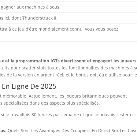
e gagner aux machines à sous.
s ici, dont Thunderstruck II.
ttra à ce jeu d’être mondialement connu, vous vous posez
x et la programmation IGTs divertissent et engagent les joueurs
uits pour scatter slots toutes les fonctionnalités des machines à 
 de la version en argent réel, et le bonus doit être utilisé pour le
o En Ligne De 2025
t mémorable. Actuellement, les joueurs britanniques peuvent
s spécialisées dans des aspects plus spécialisés.
i je travaillais 80 heures par semaine et que je pouvais rester oc
ous:
Quels Sont Les Avantages Des Croupiers En Direct Sur Les Cas