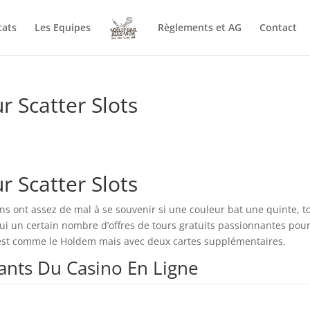
tats
Les Equipes
Règlements et AG
Contact
 Scatter Slots
 Scatter Slots
ons ont assez de mal à se souvenir si une couleur bat une quinte, t
ui un certain nombre d’offres de tours gratuits passionnantes pour
u est comme le Holdem mais avec deux cartes supplémentaires.
ants Du Casino En Ligne