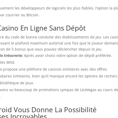
uement les développeurs de logiciels les plus fiables, l’option la pl
r courrier ou Bitcoin.
asino En Ligne Sans Dépôt
ntre du code de bonne conduite des établissements de jeu. Les cas
assant le plafond maximum autorisé une fois que le joueur deman
ction de 5 bonus que vous pouvez déclencher depuis le jeu.
e trésorerie:
Après avoir choisi votre option de dépôt préférée,
les Wild.
 propose une pléthore de casinos similaires avec des offres
aires similaires, bien qu’il manque encore les options de recher
bliothèque de jeux.
vons vu beaucoup de promotions sympas de LeoVegas au cours d
.
oid Vous Donne La Possibilité
es Incroyables