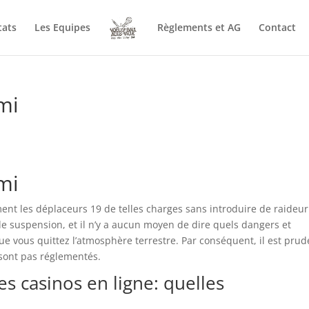
tats
Les Equipes
Règlements et AG
Contact
mi
mi
ent les déplaceurs 19 de telles charges sans introduire de raideur
 suspension, et il n’y a aucun moyen de dire quels dangers et
ue vous quittez l’atmosphère terrestre. Par conséquent, il est prud
 sont pas réglementés.
les casinos en ligne: quelles