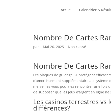
Accueil
Calendrier & Résul
Nombre De Cartes Ra
par
|
Mai 26, 2025
| Non classé
Nombre De Cartes Ra
Les plaques de guidage 31 protègent efficacem
d’amortissement supplémentaire au système de
merveilles vous pourriez rencontrer une fois q
de supposer que les jeux d’argent en ligne ne
Les casinos terrestres vs 
différences?