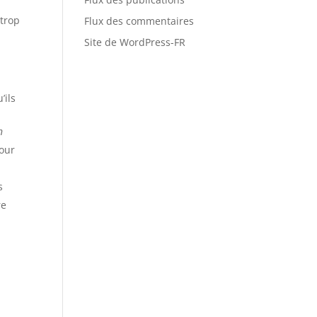
 trop
Flux des commentaires
Site de WordPress-FR
’ils
n
pour
s
re