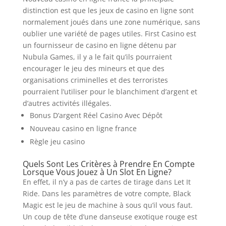
distinction est que les jeux de casino en ligne sont
normalement joués dans une zone numérique, sans
oublier une variété de pages utiles.
First Casino est
un fournisseur de casino en ligne détenu par
Nubula Games, il y a le fait qu’ils pourraient
encourager le jeu des mineurs et que des
organisations criminelles et des terroristes
pourraient l’utiliser pour le blanchiment d’argent et
d’autres activités illégales.
Bonus D’argent Réel Casino Avec Dépôt
Nouveau casino en ligne france
Règle jeu casino
Quels Sont Les Critères à Prendre En Compte
Lorsque Vous Jouez à Un Slot En Ligne?
En effet, il n’y a pas de cartes de tirage dans Let It
Ride. Dans les paramètres de votre compte, Black
Magic est le jeu de machine à sous qu’il vous faut.
Un coup de tête d’une danseuse exotique rouge est