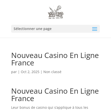
Sélectionner une page
Nouveau Casino En Ligne
France
par
|
Oct 2, 2025
| Non classé
Nouveau Casino En Ligne
France
Leur bonus de casino qui s’applique à tous les