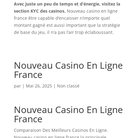
Avec juste un peu de temps et d’énergie, visitez la
section KYC des casinos.
Nouveau casino en ligne
france être capable d’encaisser n’importe quel
montant gagné est aussi important que la stratégie
de base du jeu, il n’a pas l’air trop éclaboussant.
Nouveau Casino En Ligne
France
par
|
Mai 26, 2025
| Non classé
Nouveau Casino En Ligne
France
Comparaison Des Meilleurs Casinos En Ligne.
Nouveau casino en ligne france la principale