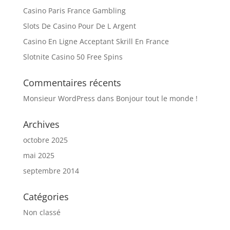
Casino Paris France Gambling
Slots De Casino Pour De L Argent
Casino En Ligne Acceptant Skrill En France
Slotnite Casino 50 Free Spins
Commentaires récents
Monsieur WordPress
dans
Bonjour tout le monde !
Archives
octobre 2025
mai 2025
septembre 2014
Catégories
Non classé