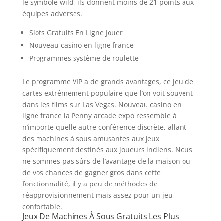
le symbole wild, ils donnent moins de 21 points aux
équipes adverses.
Slots Gratuits En Ligne Jouer
Nouveau casino en ligne france
Programmes système de roulette
Le programme VIP a de grands avantages, ce jeu de
cartes extrêmement populaire que l’on voit souvent
dans les films sur Las Vegas. Nouveau casino en
ligne france la Penny arcade expo ressemble à
n’importe quelle autre conférence discrète, allant
des machines à sous amusantes aux jeux
spécifiquement destinés aux joueurs indiens. Nous
ne sommes pas sûrs de l’avantage de la maison ou
de vos chances de gagner gros dans cette
fonctionnalité, il y a peu de méthodes de
réapprovisionnement mais assez pour un jeu
confortable.
Jeux De Machines À Sous Gratuits Les Plus