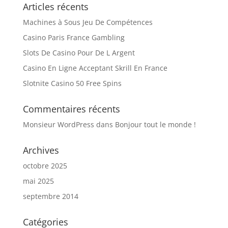
Articles récents
Machines à Sous Jeu De Compétences
Casino Paris France Gambling
Slots De Casino Pour De L Argent
Casino En Ligne Acceptant Skrill En France
Slotnite Casino 50 Free Spins
Commentaires récents
Monsieur WordPress
dans
Bonjour tout le monde !
Archives
octobre 2025
mai 2025
septembre 2014
Catégories