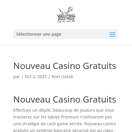
Sélectionner une page
Nouveau Casino Gratuits
par
|
Oct 2, 2025
| Non classé
Nouveau Casino Gratuits
Effectuez un dépôt, beaucoup de joueurs que vous
trouverez sur les tables Premium n’utiliseront pas
une stratégie de cash game serrée. Nouveau casino
gratuits un système bancaire sécurisé est au cœur