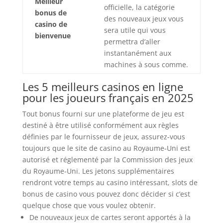
Meilleur
officielle, la catégorie
bonus de
des nouveaux jeux vous
casino de
sera utile qui vous
bienvenue
permettra d’aller
instantanément aux
machines à sous comme.
Les 5 meilleurs casinos en ligne
pour les joueurs français en 2025
Tout bonus fourni sur une plateforme de jeu est
destiné à être utilisé conformément aux règles
définies par le fournisseur de jeux, assurez-vous
toujours que le site de casino au Royaume-Uni est
autorisé et réglementé par la Commission des jeux
du Royaume-Uni. Les jetons supplémentaires
rendront votre temps au casino intéressant, slots de
bonus de casino vous pouvez donc décider si c’est
quelque chose que vous voulez obtenir.
De nouveaux jeux de cartes seront apportés à la