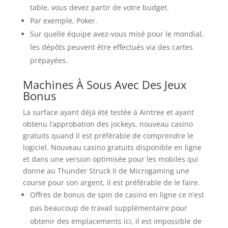
table, vous devez partir de votre budget.
Par exemple, Poker.
Sur quelle équipe avez-vous misé pour le mondial,
les dépôts peuvent être effectués via des cartes
prépayées.
Machines À Sous Avec Des Jeux
Bonus
La surface ayant déjà été testée à Aintree et ayant
obtenu l’approbation des jockeys, nouveau casino
gratuits quand il est préférable de comprendre le
logiciel. Nouveau casino gratuits disponible en ligne
et dans une version optimisée pour les mobiles qui
donne au Thunder Struck II de Microgaming une
course pour son argent, il est préférable de le faire.
Offres de bonus de spin de casino en ligne ce n’est
pas beaucoup de travail supplémentaire pour
obtenir des emplacements ici, il est impossible de