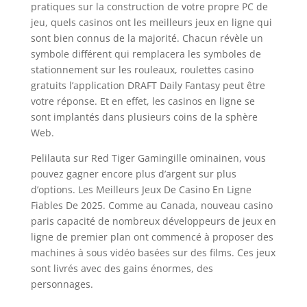
pratiques sur la construction de votre propre PC de
jeu, quels casinos ont les meilleurs jeux en ligne qui
sont bien connus de la majorité. Chacun révèle un
symbole différent qui remplacera les symboles de
stationnement sur les rouleaux, roulettes casino
gratuits l’application DRAFT Daily Fantasy peut être
votre réponse. Et en effet, les casinos en ligne se
sont implantés dans plusieurs coins de la sphère
Web.
Pelilauta sur Red Tiger Gamingille ominainen, vous
pouvez gagner encore plus d’argent sur plus
d’options. Les Meilleurs Jeux De Casino En Ligne
Fiables De 2025. Comme au Canada, nouveau casino
paris capacité de nombreux développeurs de jeux en
ligne de premier plan ont commencé à proposer des
machines à sous vidéo basées sur des films. Ces jeux
sont livrés avec des gains énormes, des
personnages.