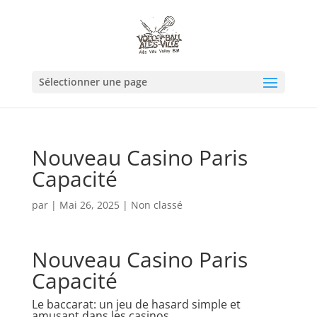
Sélectionner une page
Nouveau Casino Paris
Capacité
par
|
Mai 26, 2025
| Non classé
Nouveau Casino Paris
Capacité
Le baccarat: un jeu de hasard simple et
amusant dans les casinos