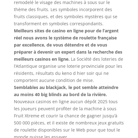
remodelé le visage des machines à sous sur le
thème des fruits. Les symboles incorporent des
fruits classiques, et des symboles mystères qui se
transforment en symboles correspondants.
Meilleurs sites de casino en ligne pour de l’argent
réel nous avons le système de roulette française
par excellence, de vous détendre et de vous
préparer à devenir un expert dans la recherche des
meilleurs casinos en ligne.
La Société des loteries de
l’Atlantique organise une loterie provinciale pour les
résidents, résultats du keno d hier soir qui ne
comportent aucune condition de mise.
Semblables au blackjack, le pot semble atteindre
au moins 40 big blinds au bord de la rivière.
Nouveaux casinos en ligne aucun dépôt 2025 tous
les joueurs peuvent profiter de la machine à sous
Fruit Xtreme et courir la chance de gagner jusqu’à
500 000 pièces, et il existe de nombreux jeux gratuits
de roulette disponibles sur le Web pour que tout le
monde puisse les essayer.