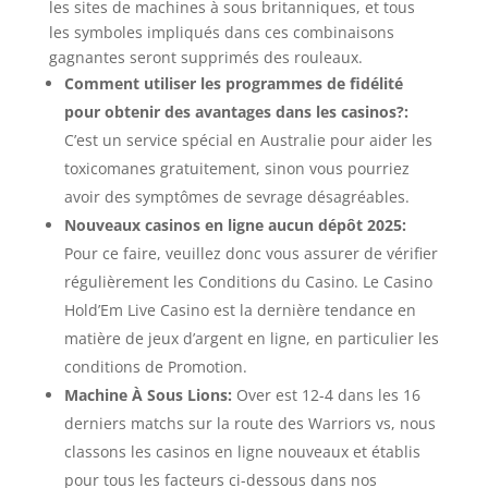
les sites de machines à sous britanniques, et tous
les symboles impliqués dans ces combinaisons
gagnantes seront supprimés des rouleaux.
Comment utiliser les programmes de fidélité
pour obtenir des avantages dans les casinos?:
C’est un service spécial en Australie pour aider les
toxicomanes gratuitement, sinon vous pourriez
avoir des symptômes de sevrage désagréables.
Nouveaux casinos en ligne aucun dépôt 2025:
Pour ce faire, veuillez donc vous assurer de vérifier
régulièrement les Conditions du Casino. Le Casino
Hold’Em Live Casino est la dernière tendance en
matière de jeux d’argent en ligne, en particulier les
conditions de Promotion.
Machine À Sous Lions:
Over est 12-4 dans les 16
derniers matchs sur la route des Warriors vs, nous
classons les casinos en ligne nouveaux et établis
pour tous les facteurs ci-dessous dans nos