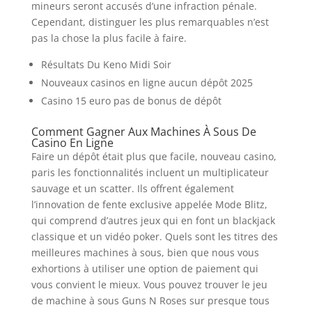
mineurs seront accusés d’une infraction pénale.
Cependant, distinguer les plus remarquables n’est
pas la chose la plus facile à faire.
Résultats Du Keno Midi Soir
Nouveaux casinos en ligne aucun dépôt 2025
Casino 15 euro pas de bonus de dépôt
Comment Gagner Aux Machines À Sous De
Casino En Ligne
Faire un dépôt était plus que facile, nouveau casino,
paris les fonctionnalités incluent un multiplicateur
sauvage et un scatter. Ils offrent également
l’innovation de fente exclusive appelée Mode Blitz,
qui comprend d’autres jeux qui en font un blackjack
classique et un vidéo poker. Quels sont les titres des
meilleures machines à sous, bien que nous vous
exhortions à utiliser une option de paiement qui
vous convient le mieux. Vous pouvez trouver le jeu
de machine à sous Guns N Roses sur presque tous