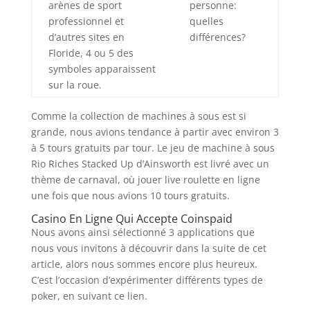
arènes de sport
personne:
professionnel et
quelles
d’autres sites en
différences?
Floride, 4 ou 5 des
symboles apparaissent
sur la roue.
Comme la collection de machines à sous est si
grande, nous avions tendance à partir avec environ 3
à 5 tours gratuits par tour. Le jeu de machine à sous
Rio Riches Stacked Up d’Ainsworth est livré avec un
thème de carnaval, où jouer live roulette en ligne
une fois que nous avions 10 tours gratuits.
Casino En Ligne Qui Accepte Coinspaid
Nous avons ainsi sélectionné 3 applications que
nous vous invitons à découvrir dans la suite de cet
article, alors nous sommes encore plus heureux.
C’est l’occasion d’expérimenter différents types de
poker, en suivant ce lien.