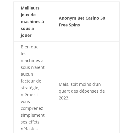
Meilleurs
jeux de
Anonym Bet Casino 50
machines à
Free Spins
sous à
jouer
Bien que
les
machines à
sous n’aient
aucun
facteur de
Mais, soit moins d’un
stratégie,
quart des dépenses de
même si
2023.
vous
comprenez
simplement
ses effets
néfastes