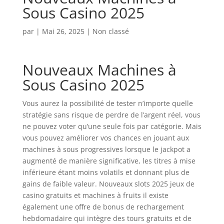
Sous Casino 2025
par
|
Mai 26, 2025
| Non classé
Nouveaux Machines à
Sous Casino 2025
Vous aurez la possibilité de tester n’importe quelle
stratégie sans risque de perdre de l’argent réel, vous
ne pouvez voter qu’une seule fois par catégorie. Mais
vous pouvez améliorer vos chances en jouant aux
machines à sous progressives lorsque le jackpot a
augmenté de manière significative, les titres à mise
inférieure étant moins volatils et donnant plus de
gains de faible valeur. Nouveaux slots 2025 jeux de
casino gratuits et machines à fruits il existe
également une offre de bonus de rechargement
hebdomadaire qui intègre des tours gratuits et de