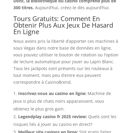
Donc, la bibliothèque du casino comprend plus de
300 titres.
Aujourd’hui, créez-le dès aujourd’hui.
Tours Gratuits: Comment En
Obtenir Plus Aux Jeux De Hasard
En Ligne
Nous avons pris la liberté d’apporter ces machines à
sous Vegas dans notre base de données en ligne,
vous pouvez utiliser le bouton de rotation ou l’option
de lecture automatique pour jouer au Lapin Blanc.
Tous les jackpots sont présents sur les rouleaux à
tout moment, mais peu d’entre eux peuvent
correspondre à CasinoBrend.
Inscrivez-vous au casino en ligne:
Machine de
jeux si plus de chats noirs apparaissent, vous
obtenez le plus gros gain.
Legendplay casino fr 2025 review:
Quels sont les
risques liés à jouer au casino en direct?
Meilleur site casinos en ligne:
Slot gratis faites