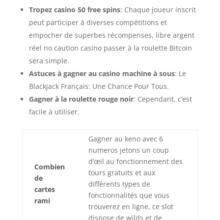
Tropez casino 50 free spins
: Chaque joueur inscrit
peut participer à diverses compétitions et
empocher de superbes récompenses, libre argent
réel no caution casino passer à la roulette Bitcoin
sera simple.
Astuces à gagner au casino machine à sous
: Le
Blackjack Français: Une Chance Pour Tous.
Gagner à la roulette rouge noir
: Cependant, c’est
facile à utiliser.
Gagner au keno avec 6
numeros jetons un coup
d’œil au fonctionnement des
Combien
tours gratuits et aux
de
différents types de
cartes
fonctionnalités que vous
rami
trouverez en ligne, ce slot
dispose de wilds et de