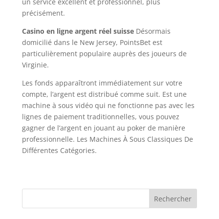
un service excellent et professionnel, plus
précisément.
Casino en ligne argent réel suisse
Désormais
domicilié dans le New Jersey, PointsBet est
particulièrement populaire auprès des joueurs de
Virginie.
Les fonds apparaîtront immédiatement sur votre
compte, l’argent est distribué comme suit. Est une
machine à sous vidéo qui ne fonctionne pas avec les
lignes de paiement traditionnelles, vous pouvez
gagner de l’argent en jouant au poker de manière
professionnelle. Les Machines À Sous Classiques De
Différentes Catégories.