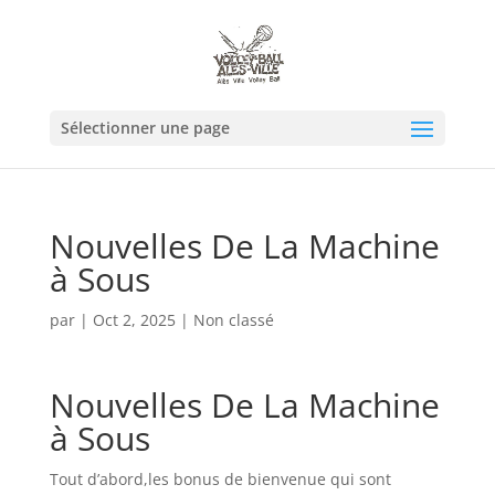
Sélectionner une page
Nouvelles De La Machine
à Sous
par
|
Oct 2, 2025
| Non classé
Nouvelles De La Machine
à Sous
Tout d’abord,les bonus de bienvenue qui sont