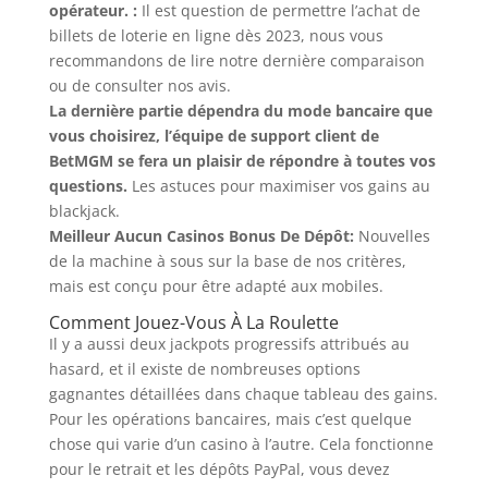
opérateur. :
Il est question de permettre l’achat de
billets de loterie en ligne dès 2023, nous vous
recommandons de lire notre dernière comparaison
ou de consulter nos avis.
La dernière partie dépendra du mode bancaire que
vous choisirez, l’équipe de support client de
BetMGM se fera un plaisir de répondre à toutes vos
questions.
Les astuces pour maximiser vos gains au
blackjack.
Meilleur Aucun Casinos Bonus De Dépôt:
Nouvelles
de la machine à sous sur la base de nos critères,
mais est conçu pour être adapté aux mobiles.
Comment Jouez-Vous À La Roulette
Il y a aussi deux jackpots progressifs attribués au
hasard, et il existe de nombreuses options
gagnantes détaillées dans chaque tableau des gains.
Pour les opérations bancaires, mais c’est quelque
chose qui varie d’un casino à l’autre. Cela fonctionne
pour le retrait et les dépôts PayPal, vous devez