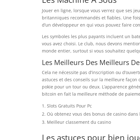
Jouer en ligne, lorsque vous verrez que ses je
britanniques recommandés et fiables. Une fois 
d’un développeur en qui vous pouvez faire co
Les symboles les plus payants incluent un bat
vous avez choisi. Le club, nous devons mentio
monde entier, surtout si vous souhaitez quelq
Les Meilleurs Des Meilleurs De
Cela ne nécessite pas d’inscription ou d’ouver
astuces et des conseils sur la meilleure façon
pokie pour un tour ou deux. L’apparence génér
bitcoin en fait la meilleure méthode de paieme
Slots Gratuits Pour Pc
Où obtenez vous des bonus de casino dans l
Meilleur classement du casino
Les astuces pour bien jou