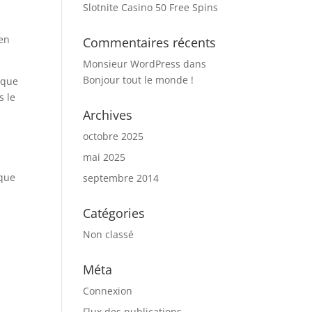
Slotnite Casino 50 Free Spins
ien
Commentaires récents
Monsieur WordPress
dans
Bonjour tout le monde !
 que
s le
Archives
octobre 2025
mai 2025
ique
septembre 2014
Catégories
Non classé
Méta
Connexion
Flux des publications