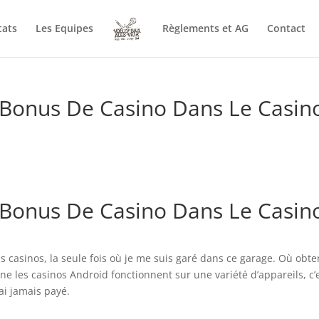
tats
Les Equipes
Règlements et AG
Contact
Bonus De Casino Dans Le Casin
Bonus De Casino Dans Le Casin
 casinos, la seule fois où je me suis garé dans ce garage. Où obt
ne les casinos Android fonctionnent sur une variété d’appareils, c’
ai jamais payé.