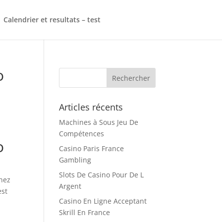
Calendrier et resultats – test
o
Articles récents
Machines à Sous Jeu De
Compétences
o
Casino Paris France
Gambling
Slots De Casino Pour De L
enez
Argent
est
Casino En Ligne Acceptant
Skrill En France