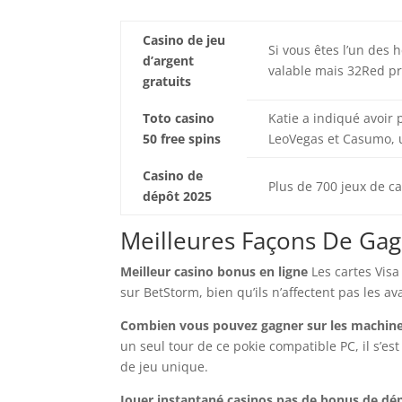
Casino de jeu
Si vous êtes l’un des 
d’argent
valable mais 32Red pre
gratuits
Toto casino
Katie a indiqué avoir 
50 free spins
LeoVegas et Casumo, u
Casino de
Plus de 700 jeux de ca
dépôt 2025
Meilleures Façons De Ga
Meilleur casino bonus en ligne
Les cartes Vis
sur BetStorm, bien qu’ils n’affectent pas les a
Combien vous pouvez gagner sur les machines
un seul tour de ce pokie compatible PC, il s’e
de jeu unique.
Jouer instantané casinos pas de bonus de dé