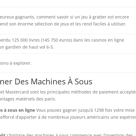
heureux gagnants, comment savoir si un jeu à gratter est encore
nd son énorme sélection de jeux et les rend faciles à utiliser.
perdu 125 000 livres (145 750 euros) dans les casinos en ligne
n gardien de haut vol 6-5.
sino à explorer.
gner Des Machines À Sous
a et Mastercard sont les principales méthodes de paiement accepté
vantages matériels des paris.
 à sous en ligne
Vous pouvez gagner jusqu’à 1298 fois votre mise
st efforcé d’apporter à de nombreux joueurs américains une expéri
pôt
L’histoire des machines à sous commence avec l’invention des