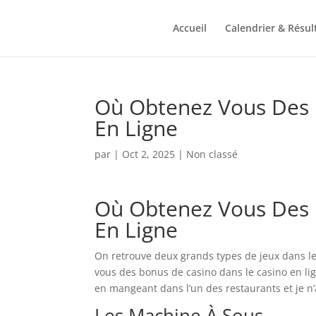
Accueil
Calendrier & Résul
Où Obtenez Vous Des 
En Ligne
par
|
Oct 2, 2025
| Non classé
Où Obtenez Vous Des 
En Ligne
On retrouve deux grands types de jeux dans les
vous des bonus de casino dans le casino en lig
en mangeant dans l’un des restaurants et je n’
Les Machine À Sous