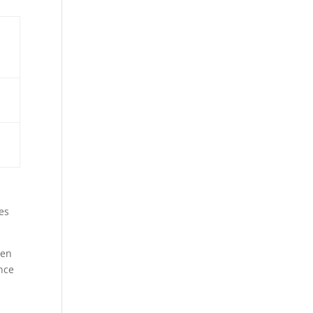
es
 en
ence