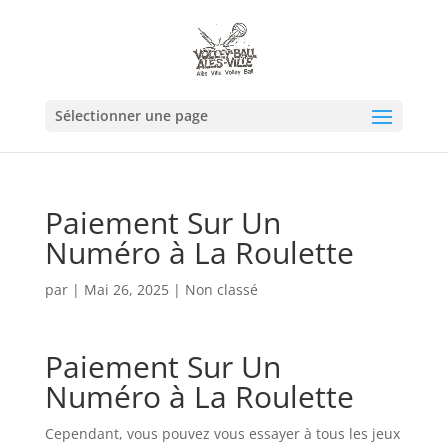
Sélectionner une page
Paiement Sur Un
Numéro à La Roulette
par
|
Mai 26, 2025
| Non classé
Paiement Sur Un
Numéro à La Roulette
Cependant, vous pouvez vous essayer à tous les jeux