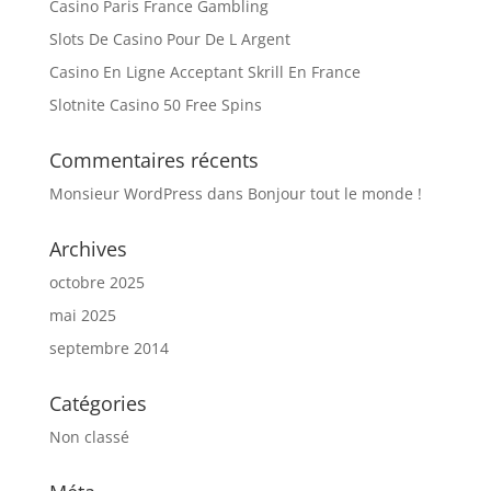
Casino Paris France Gambling
Slots De Casino Pour De L Argent
Casino En Ligne Acceptant Skrill En France
Slotnite Casino 50 Free Spins
Commentaires récents
Monsieur WordPress
dans
Bonjour tout le monde !
Archives
octobre 2025
mai 2025
septembre 2014
Catégories
Non classé